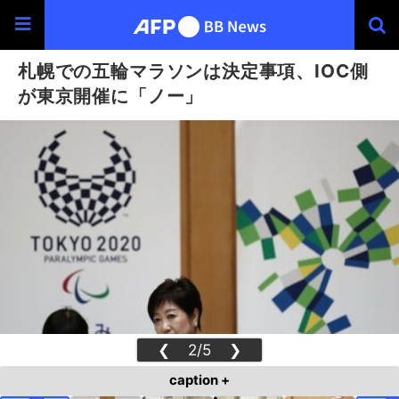
札幌での五輪マラソンは決定事項、IOC側
が東京開催に「ノー」
❮
2/5
❯
caption +