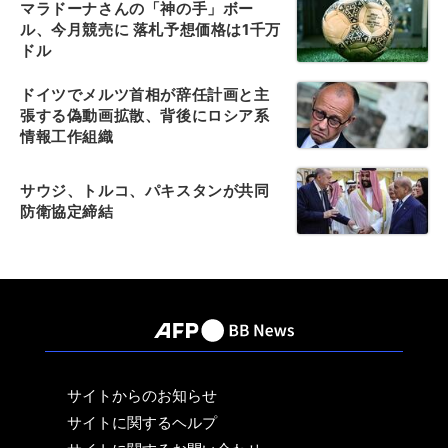
マラドーナさんの「神の手」ボー
ル、今月競売に 落札予想価格は1千万
ドル
ドイツでメルツ首相が辞任計画と主
張する偽動画拡散、背後にロシア系
情報工作組織
サウジ、トルコ、パキスタンが共同
防衛協定締結
サイトからのお知らせ
サイトに関するヘルプ