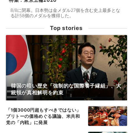
特集：東京五輪2020
8/8に閉幕。日本勢は金メダル27個を含む史上最多とな
る計58個のメダルを獲得した。
Top stories
韓国の暗い歴史「強制的な国際養子縁組」、大
統領が真相解明を約束
「1個3000円超もすべきではない」
ブリトーの価格めぐる議論、米共和
党の「内戦」に発展