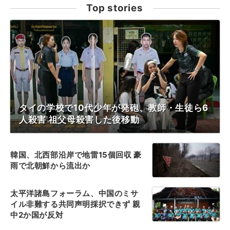
Top stories
タイの学校で10代少年が発砲、教師・生徒ら6
人殺害 祖父母殺害した後移動
韓国、北西部沿岸で地雷15個回収 豪
雨で北朝鮮から流出か
太平洋諸島フォーラム、中国のミサ
イル非難する共同声明採択できず 親
中2か国が反対