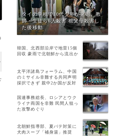
タイの学校で10代少年が発砲、教
師・生徒ら6人殺害 祖父母殺害し
た後移動
9
韓国、北西部沿岸で地雷15個
回収 豪雨で北朝鮮から流出か
太平洋諸島フォーラム、中国
のミサイル非難する共同声明
下
採択できず 親中2か国が反対
ポ
国連事務総長、ロシアとウク
ライナ両国を非難 民間人狙っ
た攻撃めぐり
北朝鮮指導部、夏バテ対策に
犬肉スープ「補身湯」推奨