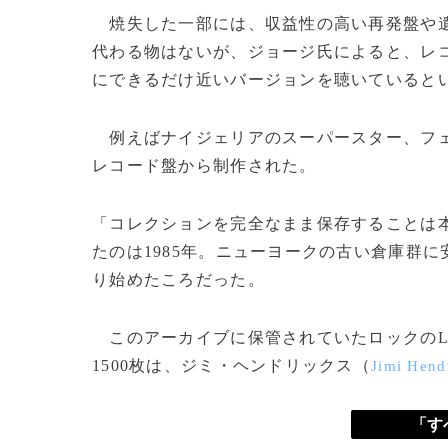
焼失した一部には、収益性の高い再発盤や遺
代わる物はないが、ジョージ氏によると、レ
にできるだけ近いバージョンを聴いていると
例えばナイジェリアのスーパースター、フ
レコード盤から制作された。
「コレクションを完全なまま保存することは
たのは1985年。ニューヨークの古い倉庫群
り始めたころだった。
このアーカイブに保管されていたロックのLP
1500枚は、ジミ・ヘンドリックス（
Jimi Hend
「す