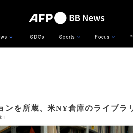
ews
SDGs
Sports
Focus
P
∨
∨
∨
ョンを所蔵、米NY倉庫のライブラ
米
]