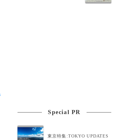
s
Special PR
偉
東京特集:TOKYO UPDATES