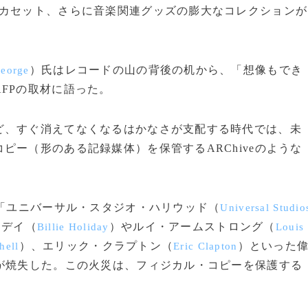
やカセット、さらに音楽関連グッズの膨大なコレクションが
）氏はレコードの山の背後の机から、「想像もでき
George
FPの取材に語った。
、すぐ消えてなくなるはかなさが支配する時代では、未
ピー（形のある記録媒体）を保管するARChiveのような
「ユニバーサル・スタジオ・ハリウッド（
Universal Studio
リデイ（
）やルイ・アームストロング（
Billie Holiday
Louis
）、エリック・クラプトン（
）といった
hell
Eric Clapton
が焼失した。この火災は、フィジカル・コピーを保護する