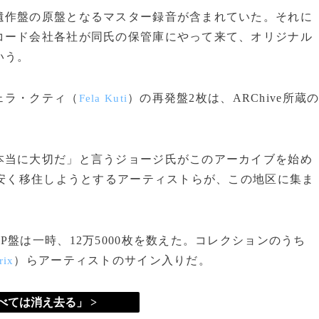
作盤の原盤となるマスター録音が含まれていた。それに
コード会社各社が同氏の保管庫にやって来て、オリジナル
いう。
ェラ・クティ（
）の再発盤2枚は、ARChive所蔵
Fela Kuti
本当に大切だ」と言うジョージ氏がこのアーカイブを始め
に安く移住しようとするアーティストらが、この地区に集ま
盤は一時、12万5000枚を数えた。コレクションのうち
）らアーティストのサイン入りだ。
rix
べては消え去る」 >