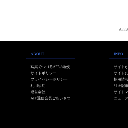
AFP
ABOUT
INFO
写真でつづるAFPの歴史
サイト
サイトポリシー
サイト
プライバシーポリシー
採用情
利用規約
訂正記
運営会社
サイト
AFP通信会長ごあいさつ
ニュー