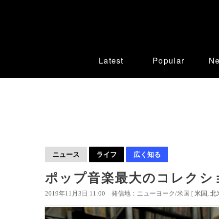
Latest
Popular
N
ニュース
ライフ
広く知る
ポップ音楽最大のコレクシ
2019年11月3日 11:00
発信地：ニューヨーク/米国 [
米国
北