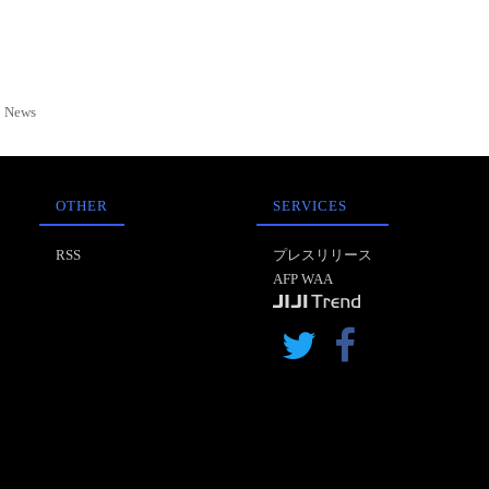
News
OTHER
SERVICES
RSS
プレスリリース
AFP WAA