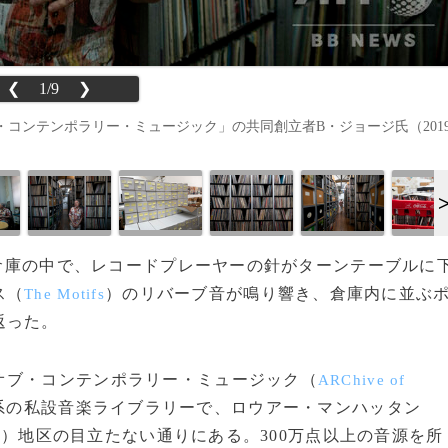
❮
1/9
❯
コンテンポラリー・ミュージック」の共同創立者B・ジョージ氏（201
臭い倉庫の中で、レコードプレーヤーの針がターンテーブルに
ス（
）のリバーブ音が鳴り響き、倉庫内に並ぶ
The Motifs
返った。
ブ・コンテンポラリー・ミュージック（
ARChive of
系の私設音楽ライブラリーで、ロウアー・マンハッタン
）地区の目立たない通りにある。300万点以上の音源を所
a