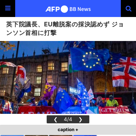
英下院議長、EU離脱案の採決認めず ジョ
ンソン首相に打撃
❮
4/4
❯
caption +