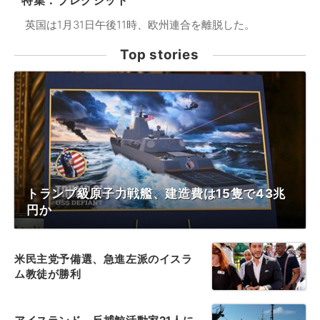
特集：ブレグジット
英国は1月31日午後11時、欧州連合を離脱した。
Top stories
トランプ級原子力戦艦、建造費は15隻で43兆
円か
米民主党予備選、急進左派のイスラ
ム教徒が勝利