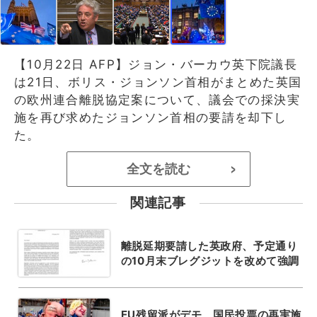
【10月22日 AFP】ジョン・バーカウ英下院議長
は21日、ボリス・ジョンソン首相がまとめた英国
の欧州連合離脱協定案について、議会での採決実
施を再び求めたジョンソン首相の要請を却下し
た。
全文を読む
>
関連記事
離脱延期要請した英政府、予定通り
の10月末ブレグジットを改めて強調
EU残留派がデモ、国民投票の再実施