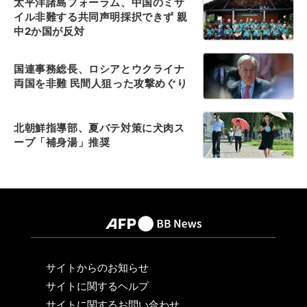
太平洋諸島フォーラム、中国のミサ
イル非難する共同声明採択できず 親
中2か国が反対
国連事務総長、ロシアとウクライナ
両国を非難 民間人狙った攻撃めぐり
北朝鮮指導部、夏バテ対策に犬肉ス
ープ「補身湯」推奨
サイトからのお知らせ
サイトに関するヘルプ
サイトに関するお問い合わせ