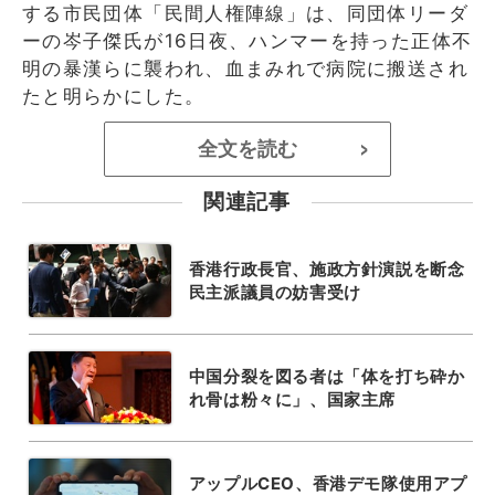
する市民団体「民間人権陣線」は、同団体リーダ
ーの岑子傑氏が16日夜、ハンマーを持った正体不
明の暴漢らに襲われ、血まみれで病院に搬送され
たと明らかにした。
全文を読む
>
関連記事
香港行政長官、施政方針演説を断念
民主派議員の妨害受け
中国分裂を図る者は「体を打ち砕か
れ骨は粉々に」、国家主席
アップルCEO、香港デモ隊使用アプ