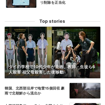
リ削除を正当化
Top stories
タイの学校で10代少年が発砲、教師・生徒ら6
人殺害 祖父母殺害した後移動
韓国、北西部沿岸で地雷15個回収 豪
雨で北朝鮮から流出か