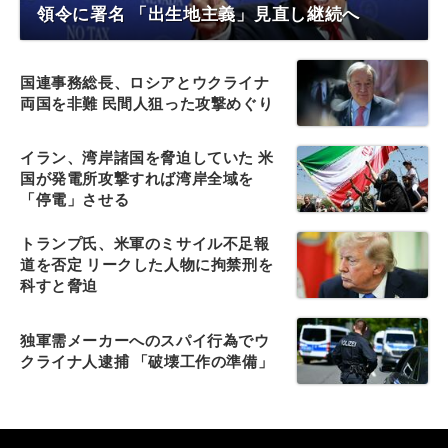
領令に署名 「出生地主義」見直し継続へ
国連事務総長、ロシアとウクライナ
両国を非難 民間人狙った攻撃めぐり
イラン、湾岸諸国を脅迫していた 米
国が発電所攻撃すれば湾岸全域を
「停電」させる
トランプ氏、米軍のミサイル不足報
道を否定 リークした人物に拘禁刑を
科すと脅迫
独軍需メーカーへのスパイ行為でウ
クライナ人逮捕 「破壊工作の準備」