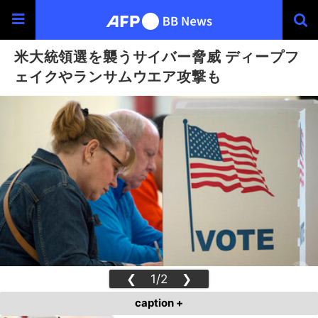
米大統領選を襲うサイバー脅威 ディープフ
ェイクやランサムウエア攻撃も
❮
1/2
❯
caption +