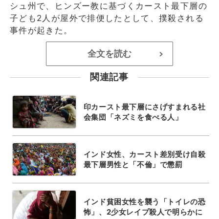
シュ州で、ヒンズー教に基づくカースト最下層の
子ども2人が屋外で排便したとして、撲殺される
事件が起きた。
全文を読む
>
関連記事
印カースト最下層にさげすまれる社
会集団「ネズミを食べる人」
インド女性、カースト差別受け自殺
最下層男性と「不倫」で懲罰
インド貧困女性を襲う「トイレの恐
怖」、2少女レイプ殺人で明らかに