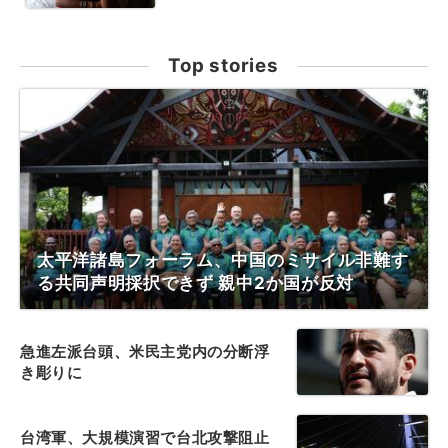
Top stories
太平洋諸島フォーラム、中国のミサイル非難す
る共同声明採択できず 親中2か国が反対
急進左派台頭、米民主党内の分断浮
き彫りに
台湾軍、大規模演習で台北攻撃阻止