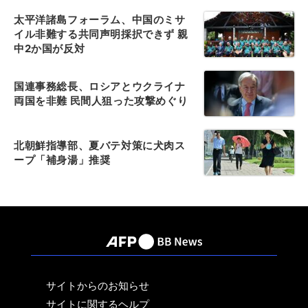
太平洋諸島フォーラム、中国のミサ
イル非難する共同声明採択できず 親
中2か国が反対
国連事務総長、ロシアとウクライナ
両国を非難 民間人狙った攻撃めぐり
北朝鮮指導部、夏バテ対策に犬肉ス
ープ「補身湯」推奨
サイトからのお知らせ
サイトに関するヘルプ