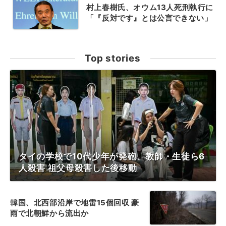
村上春樹氏、オウム13人死刑執行に
「『反対です』とは公言できない」
Top stories
タイの学校で10代少年が発砲、教師・生徒ら6
人殺害 祖父母殺害した後移動
韓国、北西部沿岸で地雷15個回収 豪
雨で北朝鮮から流出か