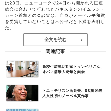
は23日、ニューヨークで24日から開かれる国連
総会に合わせて行われたパキスタンのイムラン・
カーン首相との会談冒頭、自身がノーベル平和賞
を受賞していないことは不公平だと不満を表明し
た。
全文を読む
>
関連記事
高校生環境活動家トゥンベリさん、
オバマ前米大統領と面会
トニ・モリスン氏死去、88歳 米黒
人女性初のノーベル賞作家