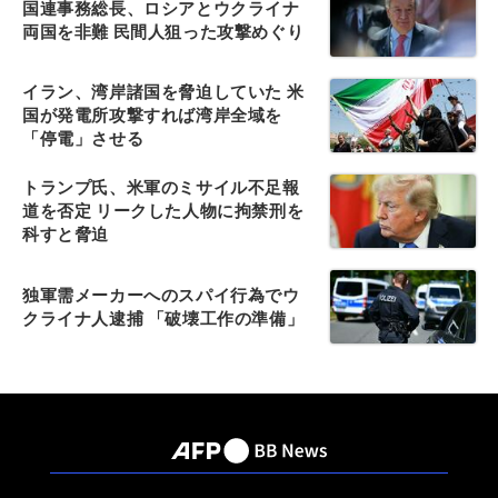
国連事務総長、ロシアとウクライナ
両国を非難 民間人狙った攻撃めぐり
イラン、湾岸諸国を脅迫していた 米
国が発電所攻撃すれば湾岸全域を
「停電」させる
トランプ氏、米軍のミサイル不足報
道を否定 リークした人物に拘禁刑を
科すと脅迫
独軍需メーカーへのスパイ行為でウ
クライナ人逮捕 「破壊工作の準備」