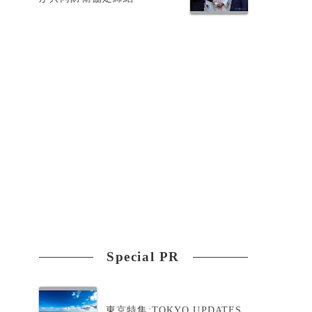
Special PR
東京特集:TOKYO UPDATES