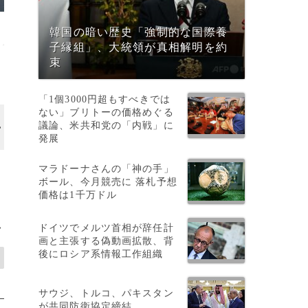
韓国の暗い歴史「強制的な国際養
子縁組」、大統領が真相解明を約
束
「1個3000円超もすべきでは
ない」ブリトーの価格めぐる
議論、米共和党の「内戦」に
画像作成中
発展
マラドーナさんの「神の手」
ボール、今月競売に 落札予想
価格は1千万ドル
ドイツでメルツ首相が辞任計
>
画と主張する偽動画拡散、背
後にロシア系情報工作組織
サウジ、トルコ、パキスタン
が共同防衛協定締結