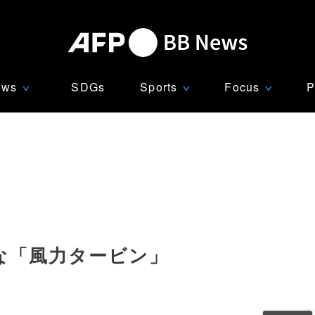
ews
SDGs
Sports
Focus
P
∨
∨
∨
な「風力タービン」