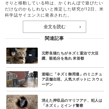
そりと移動している時は、かくれんぼで遊びたい
だけなのかもしれないと推定した研究が12日、米
科学誌サイエンスに発表された。
全文を読む
>
関連記事
元野良猫たちがネズミ退治で大活
躍、殺処分を免れ 米首都
道端に「ネズミ御用達」のミニチュ
ア店舗出現、人気スポットに スウェ
ーデン
消えた押収品のマリフアナ、犯人は
「ネズミ」とインド警察