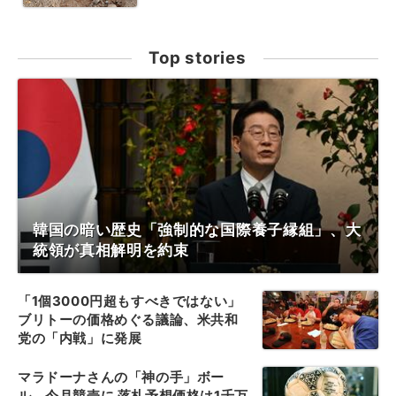
Top stories
韓国の暗い歴史「強制的な国際養子縁組」、大
統領が真相解明を約束
「1個3000円超もすべきではない」
ブリトーの価格めぐる議論、米共和
党の「内戦」に発展
マラドーナさんの「神の手」ボー
ル、今月競売に 落札予想価格は1千万