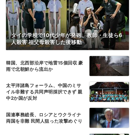
タイの学校で10代少年が発砲、教師・生徒ら6
人殺害 祖父母殺害した後移動
韓国、北西部沿岸で地雷15個回収 豪
雨で北朝鮮から流出か
太平洋諸島フォーラム、中国のミサ
イル非難する共同声明採択できず 親
中2か国が反対
国連事務総長、ロシアとウクライナ
両国を非難 民間人狙った攻撃めぐり