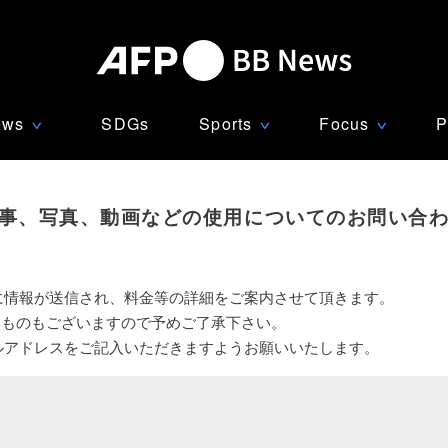
ews
SDGs
Sports
Focus
P
∨
∨
∨
事、写真、動画などの使用についてのお問い合
に情報が送信され、料金等の詳細をご案内させて頂きます。
いものもございますので予めご了承下さい。
ルアドレスをご記入いただきますようお願いいたします。