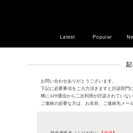
Latest
Popular
N
記
お問い合わせありがとうございます。
下記に必要事項をご入力頂きますと許諾部門
稀にAFP通信から二次利用が許諾されていな
ご連絡の必要な方は、お名前、ご連絡先メー