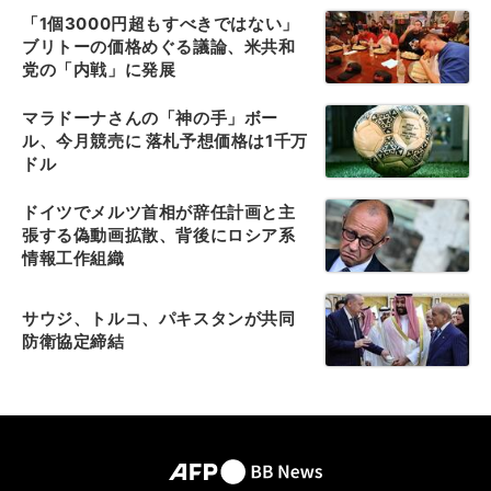
「1個3000円超もすべきではない」
ブリトーの価格めぐる議論、米共和
党の「内戦」に発展
マラドーナさんの「神の手」ボー
ル、今月競売に 落札予想価格は1千万
ドル
ドイツでメルツ首相が辞任計画と主
張する偽動画拡散、背後にロシア系
情報工作組織
サウジ、トルコ、パキスタンが共同
防衛協定締結