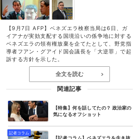
【9月7日 AFP】ベネズエラ検察当局は6日、ガ
イアナが実効支配する国境沿いの係争地に対する
ベネズエラの領有権放棄を企てたとして、野党指
導者フアン・グアイド国会議長を「大逆罪」で起
訴する方針を示した。
全文を読む
>
関連記事
【特集】何を話してたの？ 政治家の
気になるオフショット
【記者コラム】ベネズエラを生き抜