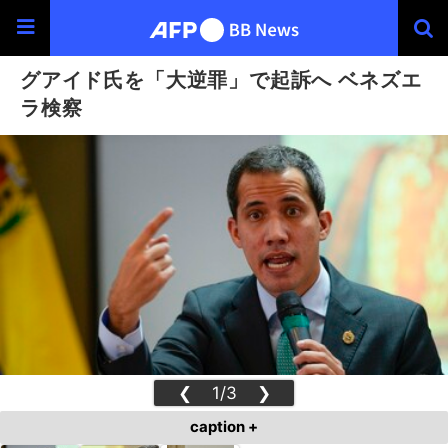
グアイド氏を「大逆罪」で起訴へ ベネズエ
ラ検察
❮
1/3
❯
caption +