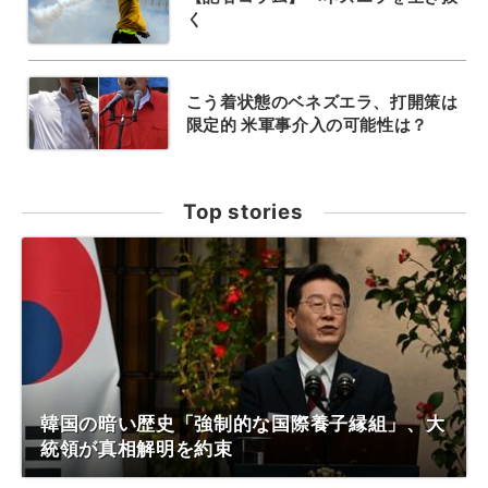
く
こう着状態のベネズエラ、打開策は
限定的 米軍事介入の可能性は？
Top stories
韓国の暗い歴史「強制的な国際養子縁組」、大
統領が真相解明を約束