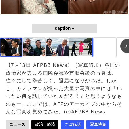
caption +
作成中
画像作成中
【7月13日 AFPBB News】（写真追加）各国の
政治家が集まる国際会議や首脳会談の写真は、
往々にして堅苦しく、退屈になりがちだ。しか
し、カメラマンが撮った大量の写真の中には「い
ったい何を話していたんだろう」と思うようなも
のもー。ここでは、AFPのアーカイブの中からそ
んな写真を集めてみた。(c)AFPBB News
ニュース
政治・経済
こぼれ話
写真特集