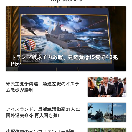
トランプ級原子力戦艦、建造費は15隻で43兆
円か
米民主党予備選、急進左派のイスラ
ム教徒が勝利
アイスランド、反捕鯨活動家21人に
国外退去命令 再入国も禁止
生配信中のインフルエンサー射殺、