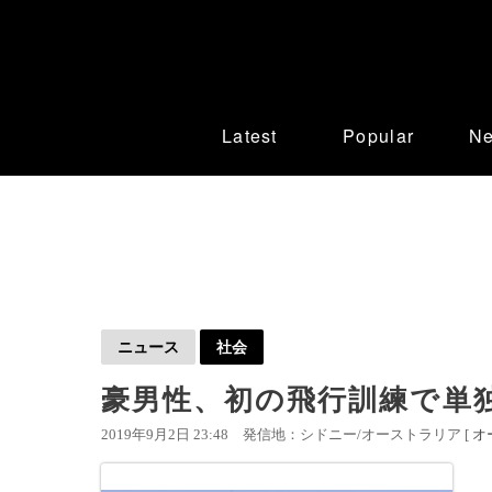
Latest
Popular
N
ニュース
社会
豪男性、初の飛行訓練で単
2019年9月2日 23:48
発信地：シドニー/オーストラリア [
オ