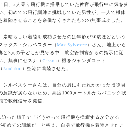
31日、2人乗り飛行機に搭乗していた教官が飛行中に気を
い、初めての飛行訓練に挑戦していた男性が、一人で機体
を着陸させることを余儀なくされたものの無事成功した。
素晴らしい着陸を成功させたのは年齢が30歳ほどという
マックス・シルベスター（
）さん。地上から
Max Sylvester
妻と3人の子どもが見守る中、航空管制官からの指示に従
い、無事にセスナ（
）機をジャンダコット
Cessna
（
）空港に着陸させた。
Jandakot
シルベスターさんは、自分の肩にもたれかかった指導員
の意識が戻らないため、高度1900メートルからパニック状
態で救難信号を発信。
迫った様子で「どうやって飛行機を操縦するか分かる
が初めての訓練だ」と答え、自身で飛行機を着陸させたこ