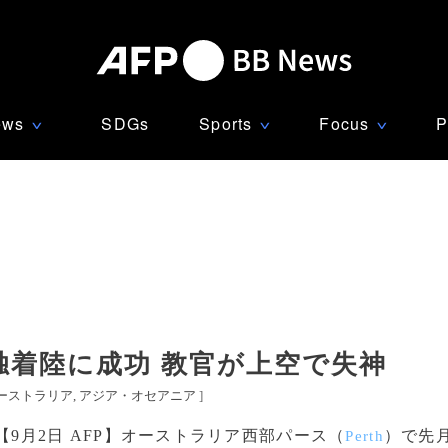
ews
SDGs
Sports
Focus
P
∨
∨
∨
独着陸に成功 教官が上空で失神
ーストラリア
アジア・オセアニア
]
【9月2日 AFP】オーストラリア西部パース（
）で先
Perth