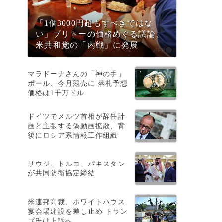
「1個3000円超もすべきではな
い」ブリトーの価格めぐる議論、
米共和党の「内戦」に発展
マラドーナさんの「神の手」
ボール、今月競売に 落札予想
価格は1千万ドル
ドイツでメルツ首相が辞任計
画と主張する偽動画拡散、背
後にロシア系情報工作組織
サウジ、トルコ、パキスタン
が共同防衛協定締結
米連邦高裁、ホワイトハウス
宴会場建設を差し止め トラン
プ氏は上訴へ