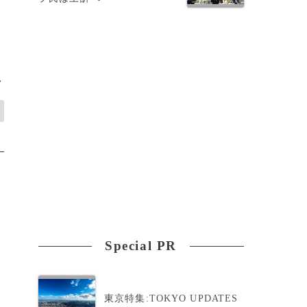
>
Special PR
東京特集:TOKYO UPDATES