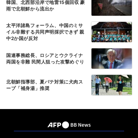
韓国、北西部沿岸で地雷15個回収 豪
雨で北朝鮮から流出か
太平洋諸島フォーラム、中国のミサ
イル非難する共同声明採択できず 親
中2か国が反対
国連事務総長、ロシアとウクライナ
両国を非難 民間人狙った攻撃めぐり
北朝鮮指導部、夏バテ対策に犬肉ス
ープ「補身湯」推奨