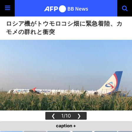
ロシア機がトウモロコシ畑に緊急着陸、カ
モメの群れと衝突
❮
1/10
❯
caption +