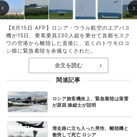
【8月15日 AFP】ロシア・ウラル航空のエアバス
機が15日、乗客乗員230人超を乗せて首都モスク
ワの空港から離陸した直後に、近くのトウモロコ
シ畑に緊急着陸を余儀なくされた。
全文を読む
>
関連記事
ロシア旅客機炎上、緊急着陸は落雷
が原因 操縦士が説明
滑走路に立ち入った男性、離陸機と
衝突して死亡 ロシア