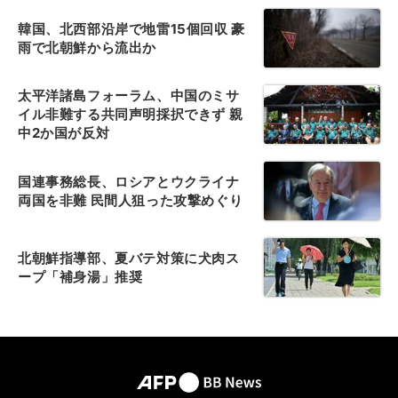
韓国、北西部沿岸で地雷15個回収 豪
雨で北朝鮮から流出か
太平洋諸島フォーラム、中国のミサ
イル非難する共同声明採択できず 親
中2か国が反対
国連事務総長、ロシアとウクライナ
両国を非難 民間人狙った攻撃めぐり
北朝鮮指導部、夏バテ対策に犬肉ス
ープ「補身湯」推奨