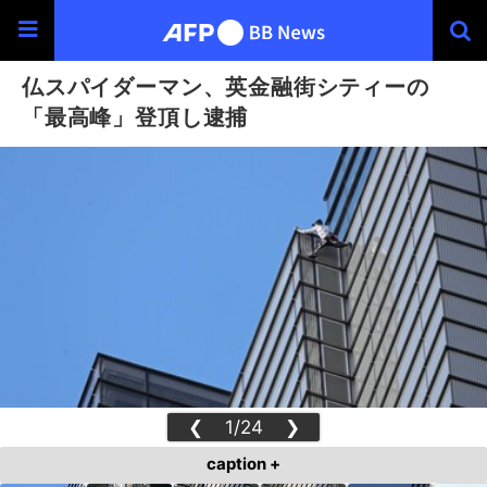
仏スパイダーマン、英金融街シティーの
「最高峰」登頂し逮捕
❮
1/24
❯
caption +