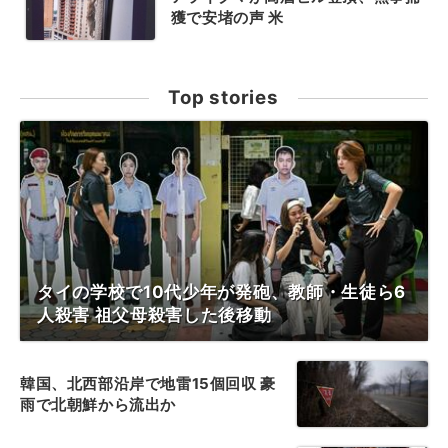
獲で安堵の声 米
Top stories
タイの学校で10代少年が発砲、教師・生徒ら6
人殺害 祖父母殺害した後移動
韓国、北西部沿岸で地雷15個回収 豪
雨で北朝鮮から流出か