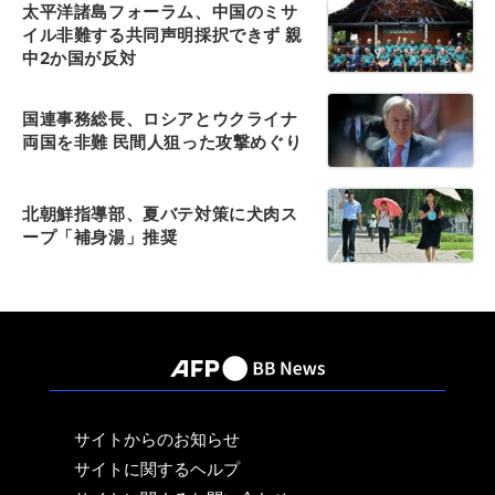
太平洋諸島フォーラム、中国のミサ
イル非難する共同声明採択できず 親
中2か国が反対
国連事務総長、ロシアとウクライナ
両国を非難 民間人狙った攻撃めぐり
北朝鮮指導部、夏バテ対策に犬肉ス
ープ「補身湯」推奨
サイトからのお知らせ
サイトに関するヘルプ