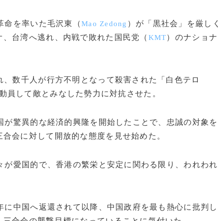
革命を率いた毛沢東（
）が「黒社会」を厳しく
Mao Zedong
オ、台湾へ逃れ、内戦で敗れた国民党（
）のナショナ
KMT
れ、数千人が行方不明となって殺害された「白色テロ
動員して敵とみなした勢力に対抗させた。
中国が驚異的な経済的興隆を開始したことで、忠誠の対象を
三合会に対して開放的な態度を見せ始めた。
人々が愛国的で、香港の繁栄と安定に関わる限り、われわれ
7年に中国へ返還されて以降、中国政府を最も熱心に批判し
、三合会の襲撃目標になっていることに気付いた。