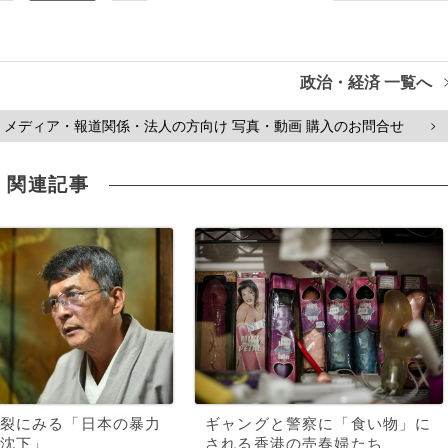
政治・経済 一覧へ
メディア・報道関係・法人の方向け 写真・動画 購入のお問合せ
>
関連記事
裂にみる「日本の暴力
ギャングと警察に「食い物」に
沈下」
される香港の売春婦たち