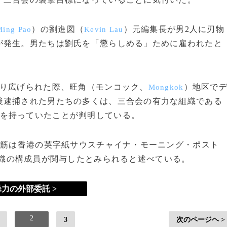
）の劉進図（
）元編集長が男2人に刃物
Ming Pao
Kevin Lau
が発生。男たちは劉氏を「懲らしめる」ために雇われたと
り広げられた際、旺角（モンコック、
）地区で
Mongkok
後逮捕された男たちの多くは、三合会の有力な組織である
を持っていたことが判明している。
察筋は香港の英字紙サウスチャイナ・モーニング・ポスト
織の構成員が関与したとみられると述べている。
暴力の外部委託 >
2
3
次のページヘ >