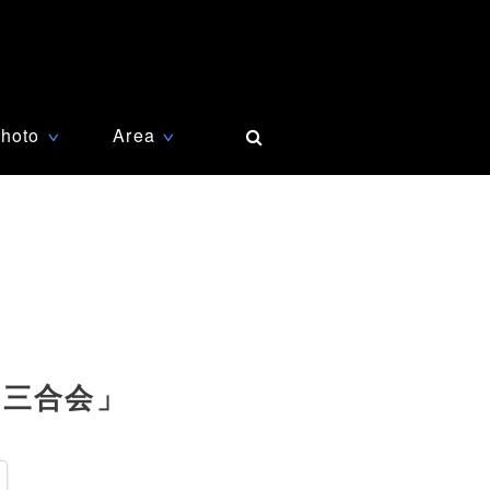
hoto
Area
∨
∨
「三合会」