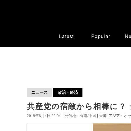
Latest
Popular
N
ニュース
政治・経済
共産党の宿敵から相棒に？
2019年8月4日 22:04
発信地：香港/中国 [
香港
アジア・オ