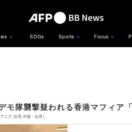
ews
SDGs
Sports
Focus
P
∨
∨
∨
 デモ隊襲撃疑われる香港マフィア
セアニア
台湾
中国・台湾
]