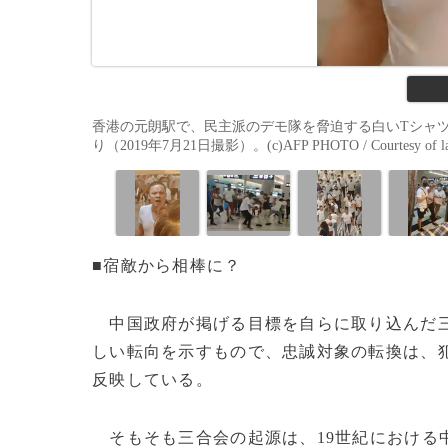
香港の元朗駅で、民主派のデモ隊を脅迫する白いTシャ
り（2019年7月21日撮影）。(c)AFP PHOTO / Courtesy of law
■宿敵から相棒に？
中国政府が掲げる目標を自らに取り込んだ三
しい転向を示すもので、忠誠対象の転換は、
反映している。
そもそも三合会の起源は、19世紀における