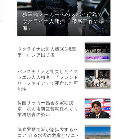
独軍需メーカーへのスパイ行為で
ウクライナ人逮捕 「破壊工作の準
備」
よ
ウクライナの無人機605機撃
墜、ロシア国防省
パレスチナ人と衝突したイス
ラエル人入植者、「フレンド
リーファイア」で死亡した可
能性
韓国サッカー協会を家宅捜
索、洪明甫前監督就任めぐり
業務妨害の疑い
気候変動で湖が急拡大するケ
ニア 迫る水没の危機とワニ・