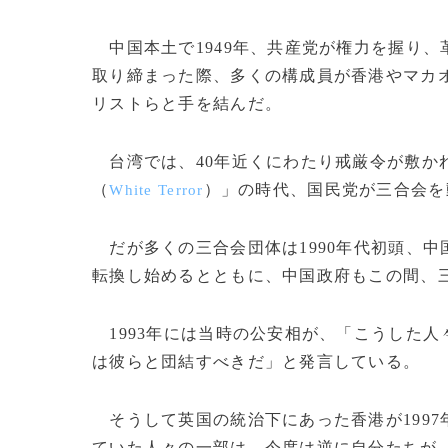
中国本土で1949年、共産党が権力を握り、
取り締まった際、多くの構成員が香港やマカ
リストらと手を結んだ。
台湾では、40年近くにわたり戒厳令が敷か
（
）」の時代、国民党が三合会を
White Terror
だが多くの三合会団体は1990年代初頭、
転換し始めるとともに、中国政府もこの間、
1993年には当時の公安相が、「こうした
は彼らと団結すべきだ」と発言している。
そうして英国の統治下にあった香港が199
ていた人々の一部は、今度は逆に自分たちが