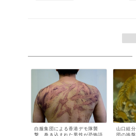
白服集団による香港デモ隊襲
山口組分
撃、巻き込まれた男性が恐怖語
団の地盤