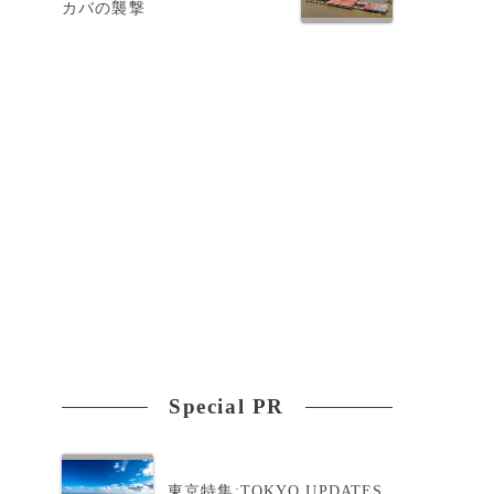
カバの襲撃
Special PR
東京特集:TOKYO UPDATES