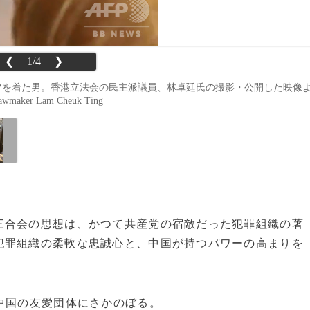
❮
1/4
❯
ツを着た男。香港立法会の民主派議員、林卓廷氏の撮影・公開した映像
maker Lam Cheuk Ting
合会の思想は、かつて共産党の宿敵だった犯罪組織の著
犯罪組織の柔軟な忠誠心と、中国が持つパワーの高まりを
中国の友愛団体にさかのぼる。