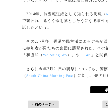
2014年、調査報道紙として知られる明報（
で襲われ、危うく命を落としそうになる事件
話したという。
その2か月後、香港で民主派によるデモが繰
モ参加者が男たちの集団に襲撃された。その
「和勝和（
）」や「
」と関係
Wo Shing Wo
14K
さらに今年7月21日の襲撃についても、警
（
）に対し、先の組
South China Morning Post
< 前のページヘ
1