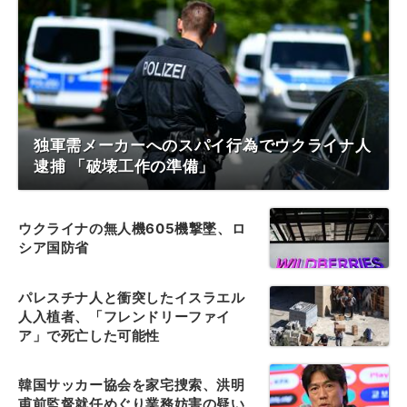
独軍需メーカーへのスパイ行為でウクライナ人
逮捕 「破壊工作の準備」
ウクライナの無人機605機撃墜、ロ
シア国防省
パレスチナ人と衝突したイスラエル
人入植者、「フレンドリーファイ
ア」で死亡した可能性
韓国サッカー協会を家宅捜索、洪明
甫前監督就任めぐり業務妨害の疑い