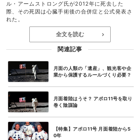
ル・アームストロング氏が2012年に死去した
際、その死因は心臓手術後の合併症と公式発表さ
れた。
全文を読む
>
関連記事
月面の人類の「遺産」、観光客や企
業から保護するルールづくり必要？
月面着陸はうそ？ アポロ11号を取り
巻く陰謀論
【特集】アポロ11号 月面着陸から5
0年