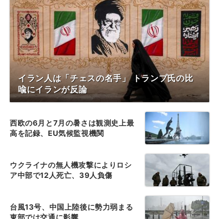
イラン人は「チェスの名手」 トランプ氏の比
喩にイランが反論
西欧の6月と7月の暑さは観測史上最
高を記録、EU気候監視機関
ウクライナの無人機攻撃によりロシ
ア中部で12人死亡、39人負傷
台風13号、中国上陸後に勢力弱まる
東部では交通に影響