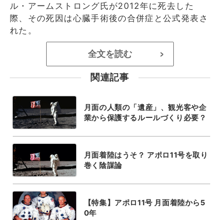
ル・アームストロング氏が2012年に死去した
際、その死因は心臓手術後の合併症と公式発表さ
れた。
全文を読む
>
関連記事
月面の人類の「遺産」、観光客や企
業から保護するルールづくり必要？
月面着陸はうそ？ アポロ11号を取り
巻く陰謀論
【特集】アポロ11号 月面着陸から5
0年