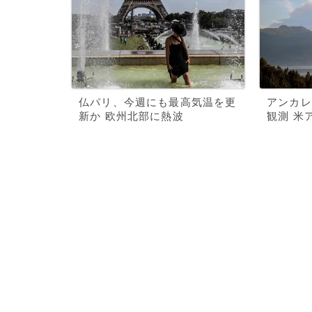
仏パリ、今週にも最高気温を更
アンカレ
新か 欧州北部に熱波
観測 米