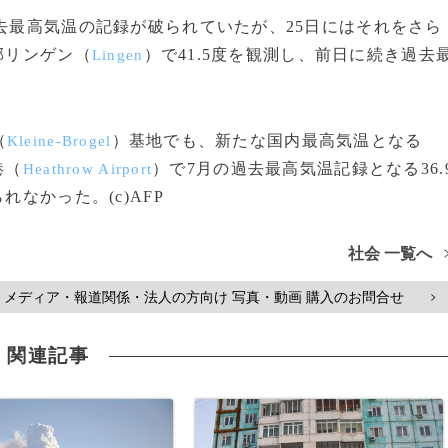
去最高気温の記録が破られていたが、25日にはそれをさら
部リンゲン（
）で41.5度を観測し、前日に続き過去
Lingen
（
）基地でも、新たな国内最高気温となる
Kleine-Brogel
港（
）で7月の過去最高気温記録となる36.
Heathrow Airport
れなかった。(c)AFP
社会 一覧へ
メディア・報道関係・法人の方向け 写真・動画 購入のお問合せ
>
関連記事