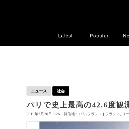
Latest
Popular
N
ニュース
社会
パリで史上最高の42.6度
2019年7月26日 3:26
発信地：パリ/フランス [
フランス
ヨ