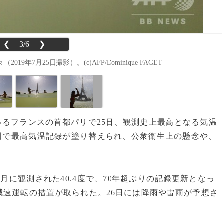
❮
3/6
❯
7月25日撮影）。(c)AFP/Dominique FAGET
ているフランスの首都パリで25日、観測史上最高となる気温
各国で最高気温記録が塗り替えられ、公衆衛生上の懸念や、
月に観測された40.4度で、70年超ぶりの記録更新となっ
速運転の措置が取られた。26日には降雨や雷雨が予想さ