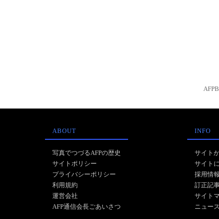
AFP
ABOUT
INFO
写真でつづるAFPの歴史
サイト
サイトポリシー
サイト
プライバシーポリシー
採用情
利用規約
訂正記
運営会社
サイト
AFP通信会長ごあいさつ
ニュー