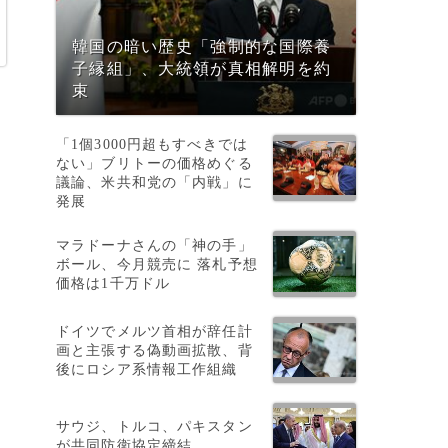
韓国の暗い歴史「強制的な国際養
子縁組」、大統領が真相解明を約
束
「1個3000円超もすべきでは
ない」ブリトーの価格めぐる
議論、米共和党の「内戦」に
発展
マラドーナさんの「神の手」
ボール、今月競売に 落札予想
価格は1千万ドル
ドイツでメルツ首相が辞任計
画と主張する偽動画拡散、背
後にロシア系情報工作組織
サウジ、トルコ、パキスタン
が共同防衛協定締結