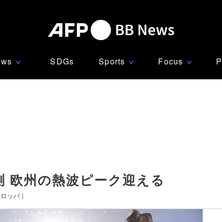
ews
SDGs
Sports
Focus
P
∨
∨
∨
観測 欧州の熱波ピーク迎える
ーロッパ
]