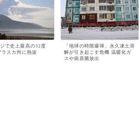
ジで史上最高の32度
「地球の時限爆弾」永久凍土溶
アラスカ州に熱波
解が引き起こす危機 温暖化ガ
スや病原菌放出