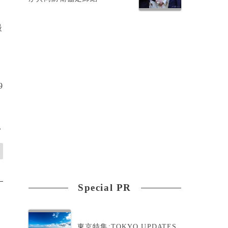
最
9
>
Special PR
東京特集:TOKYO UPDATES