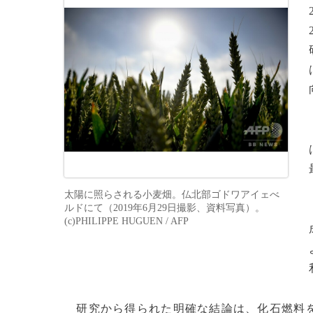
太陽に照らされる小麦畑。仏北部ゴドワアイェべ
ルドにて（2019年6月29日撮影、資料写真）。
(c)PHILIPPE HUGUEN / AFP
研究から得られた明確な結論は、化石燃料を