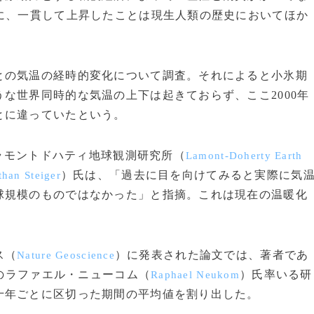
に、一貫して上昇したことは現生人類の歴史においてほか
の気温の経時的変化について調査。それによると小氷期
な世界同時的な気温の上下は起きておらず、ここ2000年
とに違っていたという。
ラモントドハティ地球観測研究所（
Lamont-Doherty Earth
）氏は、「過去に目を向けてみると実際に気
than Steiger
球規模のものではなかった」と指摘。これは現在の温暖化
ス（
）に発表された論文では、著者であ
Nature Geoscience
のラファエル・ニューコム（
）氏率いる研
Raphael Neukom
十年ごとに区切った期間の平均値を割り出した。