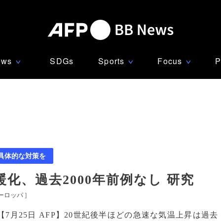
ews
SDGs
Sports
Focus
P
∨
∨
∨
 具体的な対策を
化、過去2000年前例なし 研究
ーロッパ
]
【7月25日 AFP】20世紀後半ほどの急速な気温上昇は過去