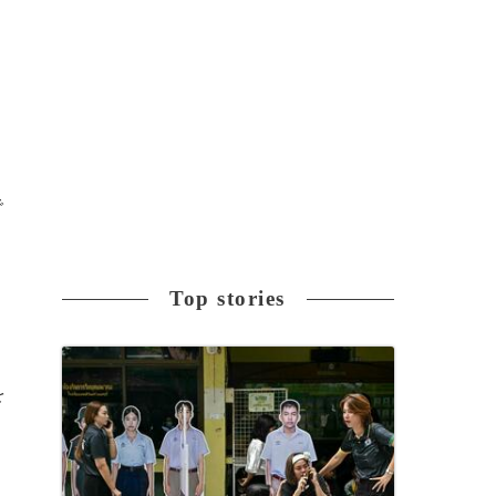
で
Top stories
を