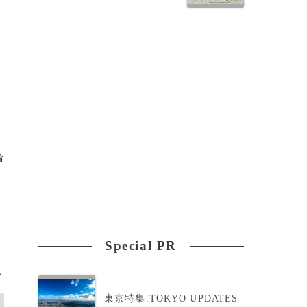
論
Special PR
>
東京特集:TOKYO UPDATES