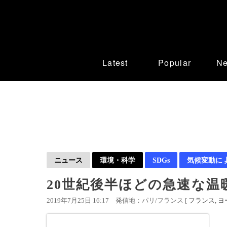
Latest
Popular
N
ニュース
環境・科学
SDGs
気候変動に
20世紀後半ほどの急速な温暖
2019年7月25日 16:17
発信地：パリ/フランス [
フランス
ヨ