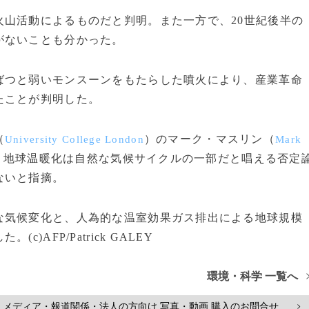
山活動によるものだと判明。また一方で、20世紀後半の
がないことも分かった。
つと弱いモンスーンをもたらした噴火により、産業革命
たことが判明した。
（
）のマーク・マスリン（
University College London
Mark
、地球温暖化は自然な気候サイクルの一部だと唱える否定
ないと指摘。
気候変化と、人為的な温室効果ガス排出による地球規模
AFP/Patrick GALEY
環境・科学 一覧へ
メディア・報道関係・法人の方向け 写真・動画 購入のお問合せ
>