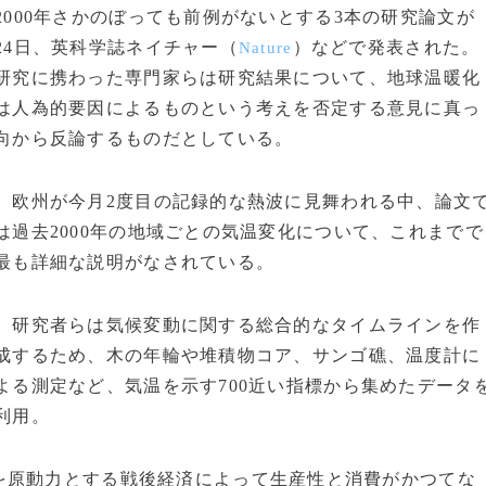
2000年さかのぼっても前例がないとする3本の研究論文が
24日、英科学誌ネイチャー（
）などで発表された。
Nature
研究に携わった専門家らは研究結果について、地球温暖化
は人為的要因によるものという考えを否定する意見に真っ
向から反論するものだとしている。
欧州が今月2度目の記録的な熱波に見舞われる中、論文
は過去2000年の地域ごとの気温変化について、これまでで
最も詳細な説明がなされている。
研究者らは気候変動に関する総合的なタイムラインを作
成するため、木の年輪や堆積物コア、サンゴ礁、温度計に
よる測定など、気温を示す700近い指標から集めたデータ
利用。
原動力とする戦後経済によって生産性と消費がかつてな