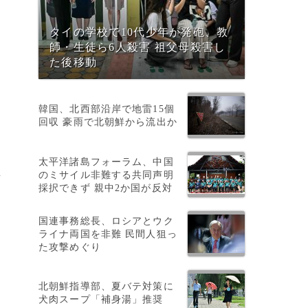
タイの学校で10代少年が発砲、教
師・生徒ら6人殺害 祖父母殺害し
た後移動
韓国、北西部沿岸で地雷15個
回収 豪雨で北朝鮮から流出か
太平洋諸島フォーラム、中国
温
のミサイル非難する共同声明
採択できず 親中2か国が反対
国連事務総長、ロシアとウク
ライナ両国を非難 民間人狙っ
た攻撃めぐり
北朝鮮指導部、夏バテ対策に
犬肉スープ「補身湯」推奨