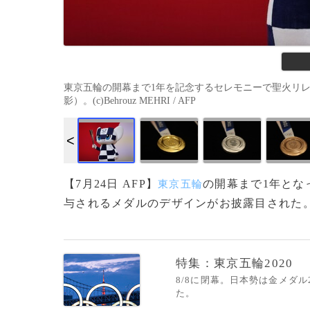
東京五輪の開幕まで1年を記念するセレモニーで聖火リレー
影）。(c)Behrouz MEHRI / AFP
【7月24日 AFP】
の開幕まで1年とな
東京五輪
与されるメダルのデザインがお披露目された。(c
特集：東京五輪2020
8/8に閉幕。日本勢は金メダ
た。