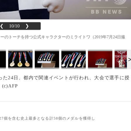
❮
10/10
❯
のトーチを持つ公式キャラクターのミライトワ（2019年7月24日撮
った24日、都内で関連イベントが行われ、大会で選手に授
)AFP
ル27個を含む史上最多となる計58個のメダルを獲得し