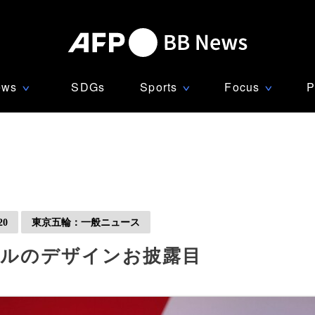
ews
SDGs
Sports
Focus
P
∨
∨
∨
0
東京五輪：一般ニュース
ダルのデザインお披露目