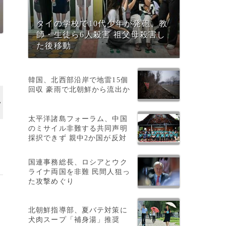
タイの学校で10代少年が発砲、教
師・生徒ら6人殺害 祖父母殺害し
た後移動
韓国、北西部沿岸で地雷15個
回収 豪雨で北朝鮮から流出か
太平洋諸島フォーラム、中国
のミサイル非難する共同声明
採択できず 親中2か国が反対
国連事務総長、ロシアとウク
ライナ両国を非難 民間人狙っ
た攻撃めぐり
北朝鮮指導部、夏バテ対策に
犬肉スープ「補身湯」推奨