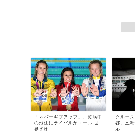
「ネバーギブアップ」、闘病中
クルーズ
の池江にライバルがエール 世
都、五輪
界水泳
応