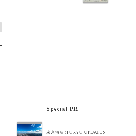
>
Special PR
東京特集:TOKYO UPDATES