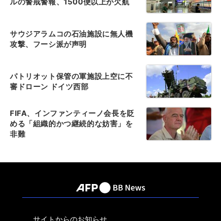
ルの警戒警報、1500便以上が欠航
サウジアラムコの石油施設に無人機
攻撃、フーシ派が声明
パトリオット保管の軍施設上空に不
審ドローン ドイツ西部
FIFA、インファンティーノ会長を貶
める「組織的かつ継続的な妨害」を
非難
サイトからのお知らせ