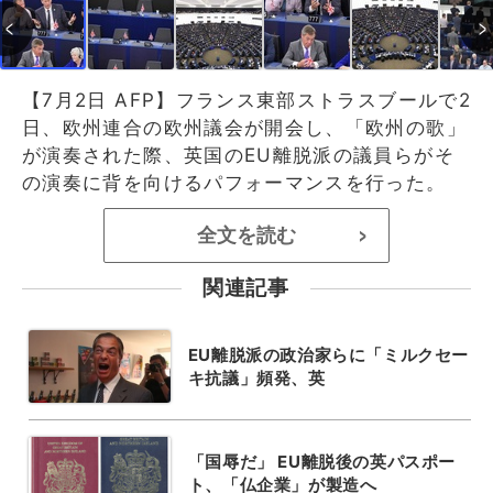
【7月2日 AFP】フランス東部ストラスブールで2
日、欧州連合の欧州議会が開会し、「欧州の歌」
が演奏された際、英国のEU離脱派の議員らがそ
の演奏に背を向けるパフォーマンスを行った。
全文を読む
>
関連記事
EU離脱派の政治家らに「ミルクセー
キ抗議」頻発、英
「国辱だ」 EU離脱後の英パスポー
ト、「仏企業」が製造へ