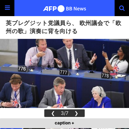
英ブレグジット党議員ら、 欧州議会で「欧
州の歌」演奏に背を向ける
❮
3/7
❯
caption +