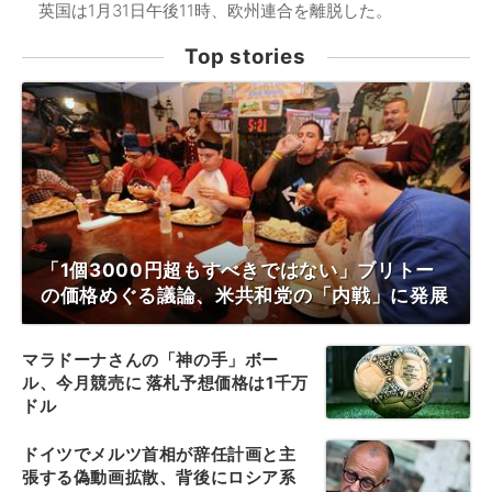
英国は1月31日午後11時、欧州連合を離脱した。
Top stories
「1個3000円超もすべきではない」ブリトー
の価格めぐる議論、米共和党の「内戦」に発展
マラドーナさんの「神の手」ボー
ル、今月競売に 落札予想価格は1千万
ドル
ドイツでメルツ首相が辞任計画と主
張する偽動画拡散、背後にロシア系