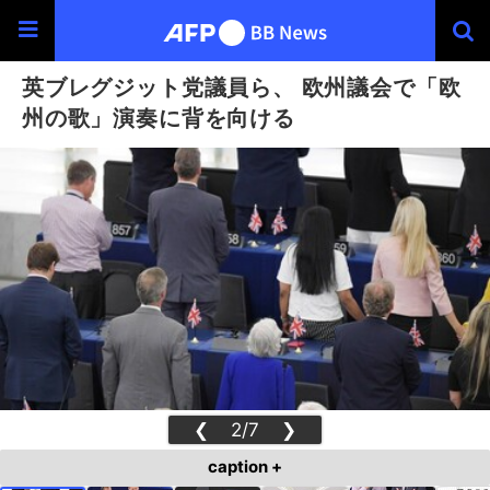
英ブレグジット党議員ら、 欧州議会で「欧
州の歌」演奏に背を向ける
❮
2/7
❯
caption +