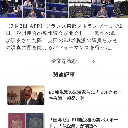
【7月2日 AFP】フランス東部ストラスブールで2
日、欧州連合の欧州議会が開会し、「欧州の歌」
が演奏された際、英国のEU離脱派の議員らがそ
の演奏に背を向けるパフォーマンスを行った。
全文を読む
>
関連記事
EU離脱派の政治家らに「ミルクセー
キ抗議」頻発、英
「国辱だ」 EU離脱後の英パスポー
ト、「仏企業」が製造へ