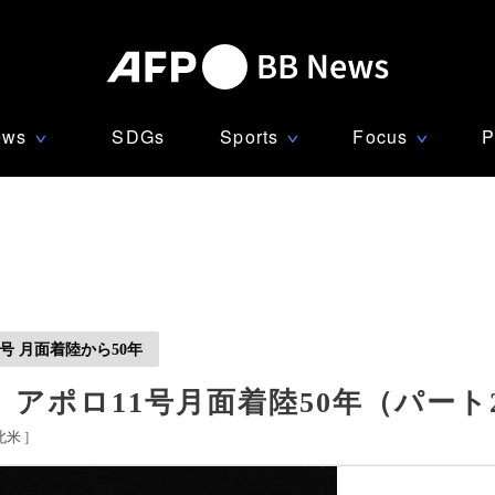
ews
SDGs
Sports
Focus
P
∨
∨
∨
1号 月面着陸から50年
アポロ11号月面着陸50年（パート
北米
]