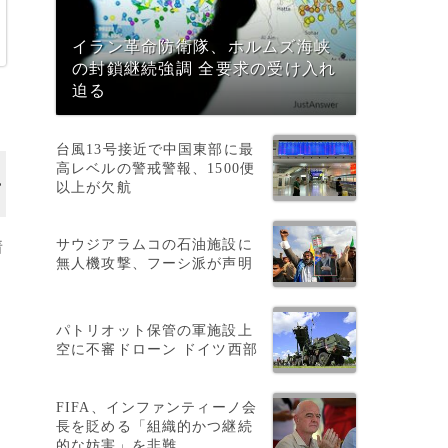
イラン革命防衛隊、ホルムズ海峡
の封鎖継続強調 全要求の受け入れ
迫る
台風13号接近で中国東部に最
高レベルの警戒警報、1500便
以上が欠航
サウジアラムコの石油施設に
着
無人機攻撃、フーシ派が声明
パトリオット保管の軍施設上
空に不審ドローン ドイツ西部
FIFA、インファンティーノ会
長を貶める「組織的かつ継続
的な妨害」を非難