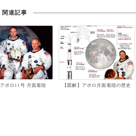
関連記事
アポロ11号 月面着陸
【図解】アポロ月面着陸の歴史
年