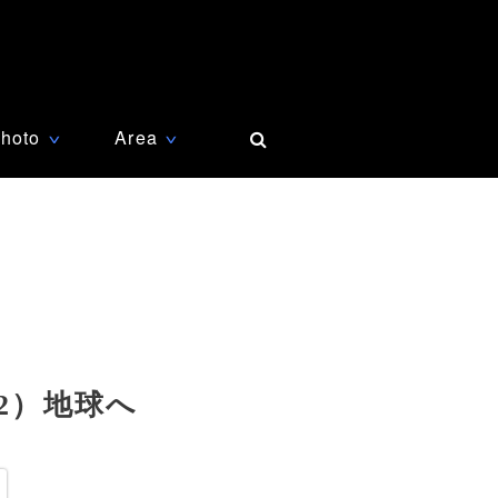
hoto
Area
∨
∨
2）地球へ