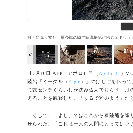
月面に降り立ち、星条旗の隣で写真撮影に臨むエドウィン・オルド
【7月10日 AFP】アポロ11号（
）の
Apollo 11
陸船「イーグル（
）」のはしごを伝って
Eagle
に数センチくらいしか沈み込んでおらず、月
えることを観察した。「まるで粉のよう」だ
そして、「よし、ではこれから着陸船を降り
せられた。「これは一人の人間にとっては小