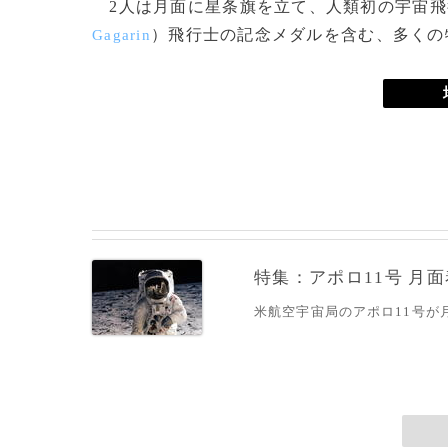
2人は月面に星条旗を立て、人類初の宇宙飛
）飛行士の記念メダルを含む、多くの
Gagarin
特集：アポロ11号 月面
米航空宇宙局のアポロ11号が