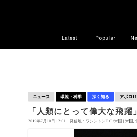
Latest
Popular
N
ニュース
環境・科学
深く知る
アポロ1
「人類にとって偉大な飛躍」
2019年7月10日 12:01
発信地：ワシントンD.C./米国 [
米国