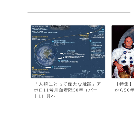
「人類にとって偉大な飛躍」ア
【特集】
ポロ11号月面着陸50年（パー
から50
ト1）月へ