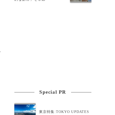
）
み
。
Special PR
東京特集:TOKYO UPDATES