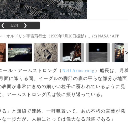
❮
1/24
❯
リン宇宙飛行士（1969年7月20日撮影）。(c) NASA / AFP
ニール・アームストロング（
）船長は、月
Neil Armstrong
月面に降りる間、イーグルの脚部の底の平らな部分が地面
の表面が非常にきめの細かい粒子に覆われているように見
と、アームストロング氏は後に振り返っている。
る」と無線で連絡。一呼吸置いて、あの不朽の言葉が発
さな一歩だが、人類にとっては偉大なる飛躍である」