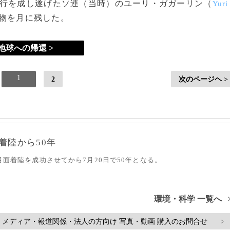
行を成し遂げたソ連（当時）のユーリ・ガガーリン（
Yuri
物を月に残した。
地球への帰還 >
1
2
次のページヘ >
着陸から50年
月面着陸を成功させてから7月20日で50年となる。
環境・科学 一覧へ
メディア・報道関係・法人の方向け 写真・動画 購入のお問合せ
>