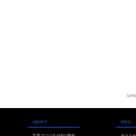
AFP
ABOUT
INFO
写真でつづるAFPの歴史
サイト