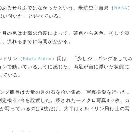
あるせりふではなかったという。米航空宇宙局（
NASA
に思い付いた」と述べている。
月の色は太陽の角度によって、茶色から灰色、そして漆
く、慣れるまでに時間がかかる。
ルドリン（
）氏は、「少しジョギングをして
Edwin Aldrin
ョンで動いているように感じた。両足が宙に浮いた状態に
している。
ング船長は大量の月の石を拾い集め、写真撮影を行った
定機器2台を設置した。残されたモノクロ写真857枚、カ
長が写っているのは4枚だけ。大半はオルドリン飛行士の写