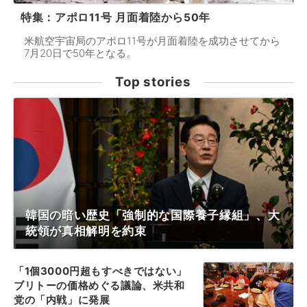
特集：アポロ11号 月面着陸から50年
米航空宇宙局のアポロ11号が月面着陸を成功させてから
7月20日で50年となる。
Top stories
韓国の暗い歴史「強制的な国際養子縁組」、大
統領が真相解明を約束
「1個3000円超もすべきではない」
ブリトーの価格めぐる議論、米共和
党の「内戦」に発展