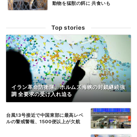
動物を猛獣の餌に 共食いも
Top stories
イラン革命防衛隊、ホルムズ海峡の封鎖継続強
調 全要求の受け入れ迫る
台風13号接近で中国東部に最高レベ
ルの警戒警報、1500便以上が欠航