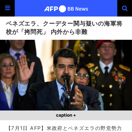
ベネズエラ、クーデター関与疑いの海軍将
校が「拷問死」 内外から非難
caption +
【7月1日 AFP】米政府とベネズエラの野党勢力