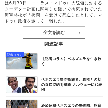
は6月30日、ニコラス・マドゥロ大統領に対する
クーデター計画に関与した疑いで拘束されていた
海軍将校が「拷問」を受けて死亡したとして、マ
ドゥロ政権を激しく非難した。
全文を読む
>
関連記事
【記者コラム】ベネズエラを生き抜
く
ベネズエラ野党指導者、政権との初
の直接協議を擁護 ノルウェーに代表
団
経済危機ベネズエラの動物園、飼育