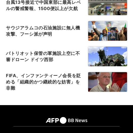
台風13号接近で中国東部に最高レベ
ルの警戒警報、1500便以上が欠航
サウジアラムコの石油施設に無人機
攻撃、フーシ派が声明
パトリオット保管の軍施設上空に不
審ドローン ドイツ西部
FIFA、インファンティーノ会長を貶
める「組織的かつ継続的な妨害」を
非難