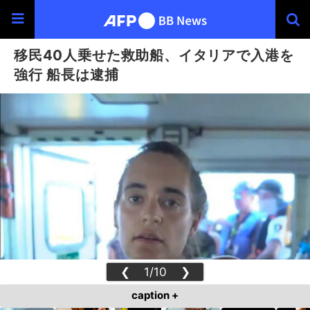
移民40人乗せた救助船、イタリアで入港を
強行 船長は逮捕
❮
1/10
❯
caption +