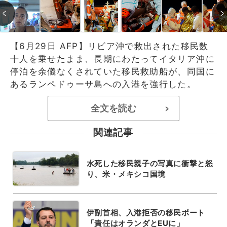
【6月29日 AFP】リビア沖で救出された移民数
十人を乗せたまま、長期にわたってイタリア沖に
停泊を余儀なくされていた移民救助船が、同国に
あるランペドゥーサ島への入港を強行した。
全文を読む
>
関連記事
水死した移民親子の写真に衝撃と怒
り、米・メキシコ国境
伊副首相、入港拒否の移民ボート
「責任はオランダとEUに」