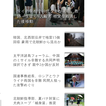
タイの学校で10代少年が発砲、教
師・生徒ら6人殺害 祖父母殺害し
を
た後移動
い
韓国、北西部沿岸で地雷15個
回収 豪雨で北朝鮮から流出か
太平洋諸島フォーラム、中国
のミサイル非難する共同声明
採択できず 親中2か国が反対
国連事務総長、ロシアとウク
ライナ両国を非難 民間人狙っ
た攻撃めぐり
>
北朝鮮指導部、夏バテ対策に
犬肉スープ「補身湯」推奨