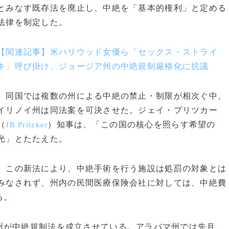
とみなす既存法を廃止し、中絶を「基本的権利」と定める
法律を制定した。
【関連記事】米ハリウッド女優ら「セックス・ストライ
キ」呼び掛け、ジョージア州の中絶規制厳格化に抗議
同国では複数の州による中絶の禁止・制限が相次ぐ中、
イリノイ州は同法案を可決させた。ジェイ・プリツカー
（
）知事は、「この国の核心を照らす希望の
JB Pritzker
光」とたたえた。
この新法により、中絶手術を行う施設は処罰の対象とは
みなされず、州内の民間医療保険会社に対しては、中絶費
る。
が中絶規制法を成立させている。アラバマ州では先月、