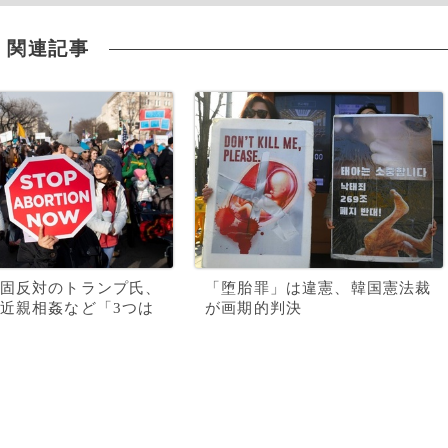
関連記事
固反対のトランプ氏、
「堕胎罪」は違憲、韓国憲法裁
近親相姦など「3つは
が画期的判決