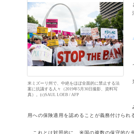
米ミズーリ州で、中絶をほぼ全面的に禁止する法
案に抗議する人々（2019年5月30日撮影、資料写
真）。(c)SAUL LOEB / AFP
用への保険適用を認めることが義務付けられ
これとは対照的に、米国の複数の保守的な州