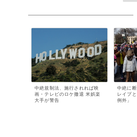
中絶規制法、施行されれば映
中絶に断
画・テレビのロケ撤退 米娯楽
レイプと
大手が警告
例外」