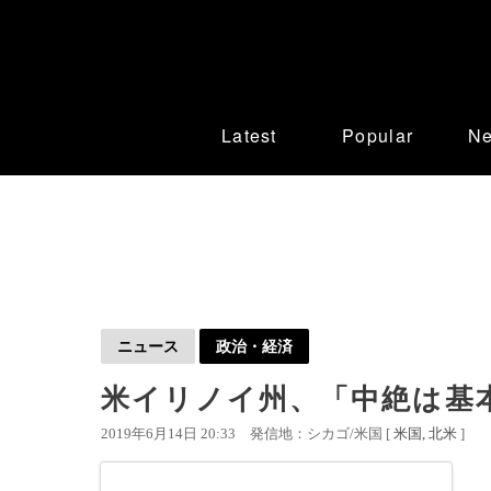
Latest
Popular
N
ニュース
政治・経済
米イリノイ州、「中絶は基
2019年6月14日 20:33
発信地：シカゴ/米国 [
米国
北米
]