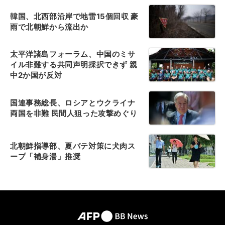
韓国、北西部沿岸で地雷15個回収 豪
雨で北朝鮮から流出か
太平洋諸島フォーラム、中国のミサ
イル非難する共同声明採択できず 親
中2か国が反対
国連事務総長、ロシアとウクライナ
両国を非難 民間人狙った攻撃めぐり
北朝鮮指導部、夏バテ対策に犬肉ス
ープ「補身湯」推奨