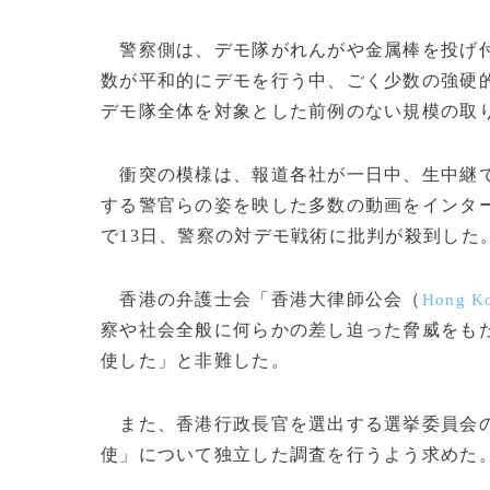
警察側は、デモ隊がれんがや金属棒を投げ付
数が平和的にデモを行う中、ごく少数の強硬
デモ隊全体を対象とした前例のない規模の取
衝突の模様は、報道各社が一日中、生中継で
する警官らの姿を映した多数の動画をインタ
で13日、警察の対デモ戦術に批判が殺到した
香港の弁護士会「香港大律師公会（
Hong Ko
察や社会全般に何らかの差し迫った脅威をも
使した」と非難した。
また、香港行政長官を選出する選挙委員会の
使」について独立した調査を行うよう求めた