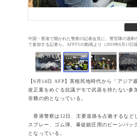
中国・香港で開かれた警察の記者会見に、警官隊の過剰
て参加する記者ら。AFPTVの動画より（2019年6月13日撮影）。(c
【6月14日 AFP】英植民地時代から「ア
改正案をめぐる抗議デモで武器を持たない参
非難の的となっている。
香港警察は12日、主要道路を占拠するなど
スプレー、ゴム弾、暴徒鎮圧用のビーンバッグ
となっている。