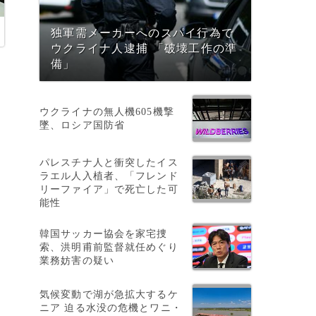
独軍需メーカーへのスパイ行為で
ウクライナ人逮捕 「破壊工作の準
備」
ウクライナの無人機605機撃
墜、ロシア国防省
パレスチナ人と衝突したイス
ラエル人入植者、「フレンド
」
リーファイア」で死亡した可
能性
韓国サッカー協会を家宅捜
索、洪明甫前監督就任めぐり
業務妨害の疑い
体
気候変動で湖が急拡大するケ
ニア 迫る水没の危機とワニ・