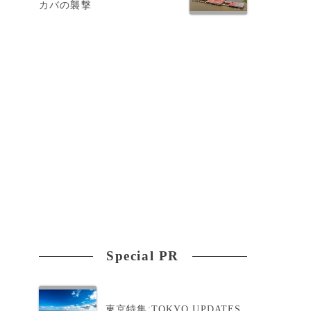
カバの襲撃
Special PR
東京特集:TOKYO UPDATES