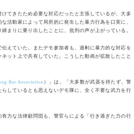
けてきたため必要な対応だったと主張しているが、大多
的な活動家によって局所的に発生した暴力行為を口実に、
り締まりに乗り出したことに、批判の声が上がっている。
伝えていた。またデモ参加者も、過剰に暴力的な対応を
ーネット上で共有していた。こうした動画が拡散したこと
。
）」は、「大多数が武器を持たず、警
ng Bar Association
たらしているとも思えないデモ隊に、全く不要な武力を行
有力な法律顧問団も、警官らによる「行き過ぎた力の行
。