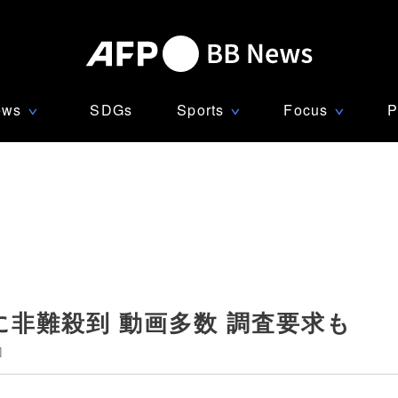
ews
SDGs
Sports
Focus
P
∨
∨
∨
非難殺到 動画多数 調査要求も
]