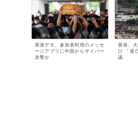
香港デモ、参加者利用のメッセ
香港、大
ージアプリに中国からサイバー
ひ 「逃
攻撃か
議