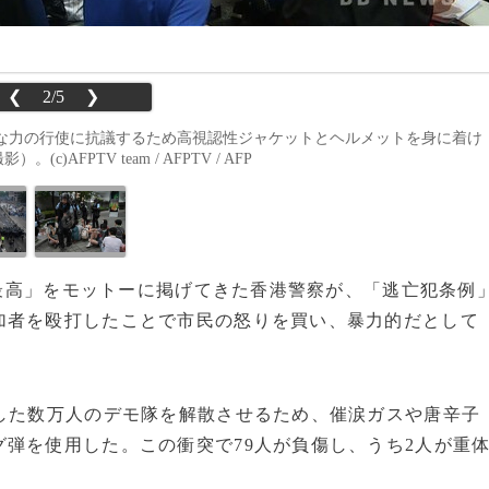
❮
2/5
❯
な力の行使に抗議するため高視認性ジャケットとヘルメットを身に着け
)AFPTV team / AFPTV / AFP
ジア最高」をモットーに掲げてきた香港警察が、「逃亡犯条例
加者を殴打したことで市民の怒りを買い、暴力的だとして
した数万人のデモ隊を解散させるため、催涙ガスや唐辛子
弾を使用した。この衝突で79人が負傷し、うち2人が重