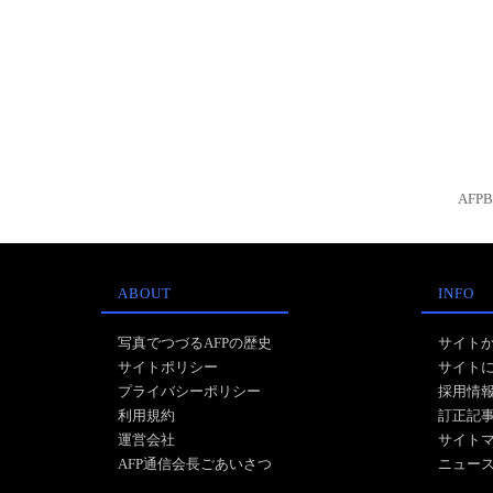
AFP
ABOUT
INFO
写真でつづるAFPの歴史
サイト
サイトポリシー
サイト
プライバシーポリシー
採用情
利用規約
訂正記
運営会社
サイト
AFP通信会長ごあいさつ
ニュー