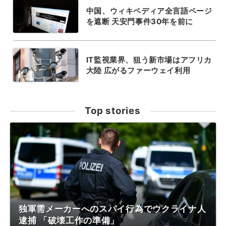
中国、ウィキペディア全言語ページ
を遮断 天安門事件30年を前に
IT監視業界、狙う新市場はアフリカ
大陸 広がるファーウェイ利用
Top stories
独軍需メーカーへのスパイ行為でウクライナ人
逮捕 「破壊工作の準備」