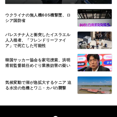
ウクライナの無人機605機撃墜、ロ
シア国防省
パレスチナ人と衝突したイスラエル
人入植者、「フレンドリーファイ
ア」で死亡した可能性
韓国サッカー協会を家宅捜索、洪明
甫前監督就任めぐり業務妨害の疑い
気候変動で湖が急拡大するケニア 迫
る水没の危機とワニ・カバの襲撃