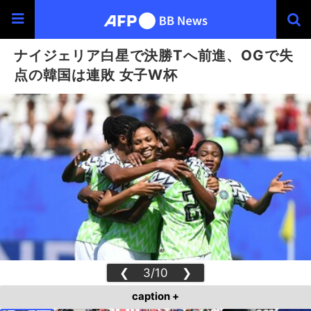
ナイジェリア白星で決勝Tへ前進、OGで失
点の韓国は連敗 女子W杯
❮
3/10
❯
caption +