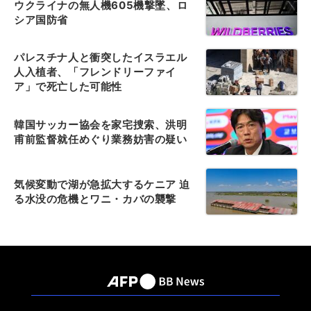
ウクライナの無人機605機撃墜、ロ
シア国防省
パレスチナ人と衝突したイスラエル
人入植者、「フレンドリーファイ
ア」で死亡した可能性
韓国サッカー協会を家宅捜索、洪明
甫前監督就任めぐり業務妨害の疑い
気候変動で湖が急拡大するケニア 迫
る水没の危機とワニ・カバの襲撃