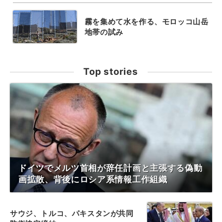
霧を集めて水を作る、モロッコ山岳
地帯の試み
Top stories
ドイツでメルツ首相が辞任計画と主張する偽動
画拡散、背後にロシア系情報工作組織
サウジ、トルコ、パキスタンが共同