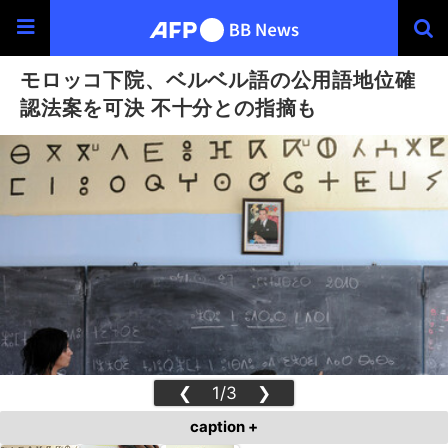
モロッコ下院、ベルベル語の公用語地位確
認法案を可決 不十分との指摘も
❮
1/3
❯
caption +