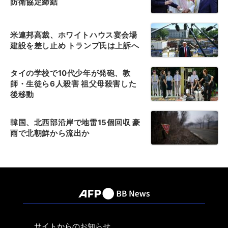
防衛協定締結
米連邦高裁、ホワイトハウス宴会場
建設を差し止め トランプ氏は上訴へ
タイの学校で10代少年が発砲、教
師・生徒ら6人殺害 祖父母殺害した
後移動
韓国、北西部沿岸で地雷15個回収 豪
雨で北朝鮮から流出か
サイトからのお知らせ