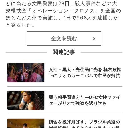
どに当たる文民警察は28日、殺人事件などの大
規模捜査「オペレーション・クロノス」を全国の
ほとんどの州で実施し、1日で968人を逮捕した
と発表した。
全文を読む
>
関連記事
女性・黒人・先住民に光を 極右政権
下のリオのカーニバルで市民が抵抗
襲う相手間違えた―UFC女性ファイ
ターがリオで強盗を返り討ち
慣習を投げ飛ばす、ブラジル柔道の
男子監督に抜てきされた日本人女性