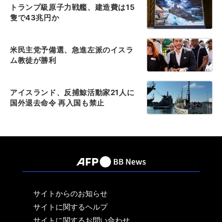
トランプ級原子力戦艦、建造費は15
隻で43兆円か
米民主党予備選、急進左派のイスラ
ム教徒が勝利
アイスランド、反捕鯨活動家21人に
国外退去命令 再入国も禁止
サイトからのお知らせ
サイトに関するヘルプ
サイトに関するお問い合わせ