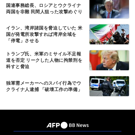
国連事務総長、ロシアとウクライナ
両国を非難 民間人狙った攻撃めぐり
イラン、湾岸諸国を脅迫していた 米
国が発電所攻撃すれば湾岸全域を
「停電」させる
トランプ氏、米軍のミサイル不足報
道を否定 リークした人物に拘禁刑を
科すと脅迫
独軍需メーカーへのスパイ行為でウ
クライナ人逮捕 「破壊工作の準備」