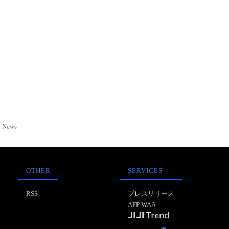
News
OTHER
SERVICES
RSS
プレスリリース
AFP WAA