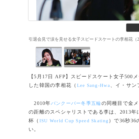
引退会見で涙を見せる女子スピードスケートの李相花（2019年5月
【5月17日 AFP】スピードスケート女子5
した韓国の李相花（
、イ・サン
Lee Sang-Hwa
2010年
の同種目で金メ
バンクーバー冬季五輪
の距離のスペシャリストである李は、2013
杯（
）で36秒3
ISU World Cup Speed Skating
い。