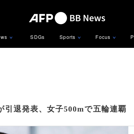
ews
SDGs
Sports
Focus
P
∨
∨
∨
引退発表、女子500mで五輪連覇