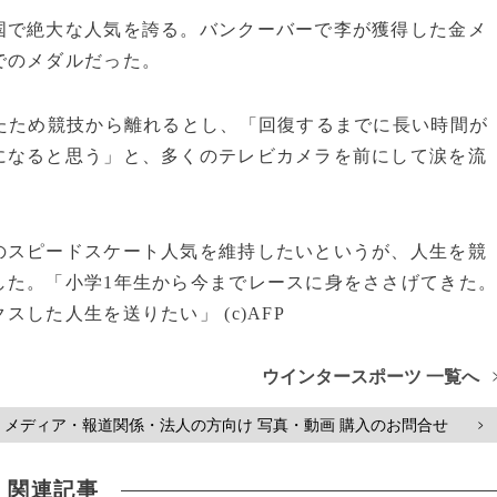
で絶大な人気を誇る。バンクーバーで李が獲得した金メ
でのメダルだった。
たため競技から離れるとし、「回復するまでに長い時間が
になると思う」と、多くのテレビカメラを前にして涙を流
スピードスケート人気を維持したいというが、人生を競
した。「小学1年生から今までレースに身をささげてきた
した人生を送りたい」 (c)AFP
ウインタースポーツ 一覧へ
メディア・報道関係・法人の方向け 写真・動画 購入のお問合せ
>
関連記事