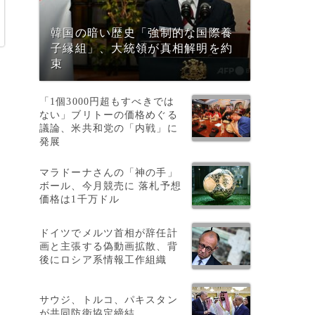
韓国の暗い歴史「強制的な国際養
子縁組」、大統領が真相解明を約
束
「1個3000円超もすべきでは
ない」ブリトーの価格めぐる
議論、米共和党の「内戦」に
発展
マラドーナさんの「神の手」
ボール、今月競売に 落札予想
価格は1千万ドル
ドイツでメルツ首相が辞任計
こ
画と主張する偽動画拡散、背
後にロシア系情報工作組織
サウジ、トルコ、パキスタン
が共同防衛協定締結