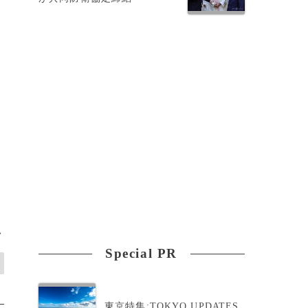
。
>
Special PR
東京特集:TOKYO UPDATES