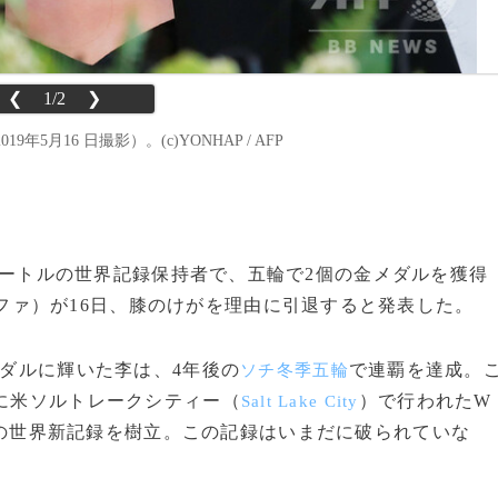
❮
1/2
❯
16 日撮影）。(c)YONHAP / AFP
00メートルの世界記録保持者で、五輪で2個の金メダルを獲得
ファ）が16日、膝のけがを理由に引退すると発表した。
ダルに輝いた李は、4年後の
で連覇を達成。
ソチ冬季五輪
年に米ソルトレークシティー（
）で行われたW
Salt Lake City
6の世界新記録を樹立。この記録はいまだに破られていな