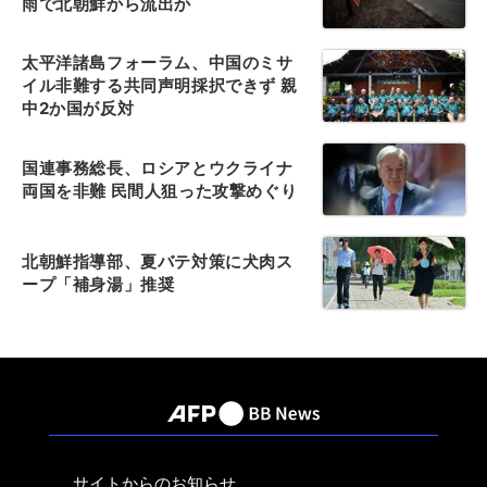
雨で北朝鮮から流出か
太平洋諸島フォーラム、中国のミサ
イル非難する共同声明採択できず 親
中2か国が反対
国連事務総長、ロシアとウクライナ
両国を非難 民間人狙った攻撃めぐり
北朝鮮指導部、夏バテ対策に犬肉ス
ープ「補身湯」推奨
サイトからのお知らせ