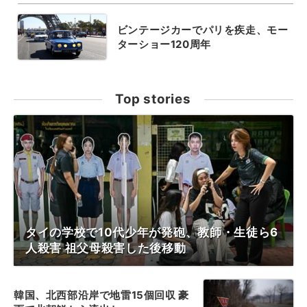
ビンテージカーでパリを疾走、モー
ターショー120周年
Top stories
タイの学校で10代少年が発砲、教師・生徒ら6
人殺害 祖父母殺害した後移動
韓国、北西部沿岸で地雷15個回収 豪