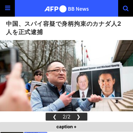
中国、スパイ容疑で身柄拘束のカナダ人2
人を正式逮捕
❮
2/2
❯
caption +