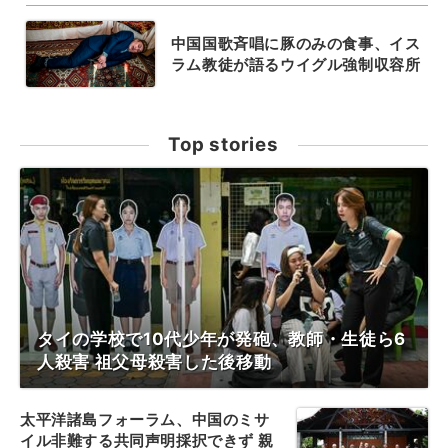
中国国歌斉唱に豚のみの食事、イス
ラム教徒が語るウイグル強制収容所
Top stories
タイの学校で10代少年が発砲、教師・生徒ら6
人殺害 祖父母殺害した後移動
太平洋諸島フォーラム、中国のミサ
イル非難する共同声明採択できず 親