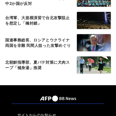
中2か国が反対
台湾軍、大規模演習で台北攻撃阻止
を想定し「橋封鎖」
国連事務総長、ロシアとウクライナ
両国を非難 民間人狙った攻撃めぐり
北朝鮮指導部、夏バテ対策に犬肉ス
ープ「補身湯」推奨
サイトからのお知らせ