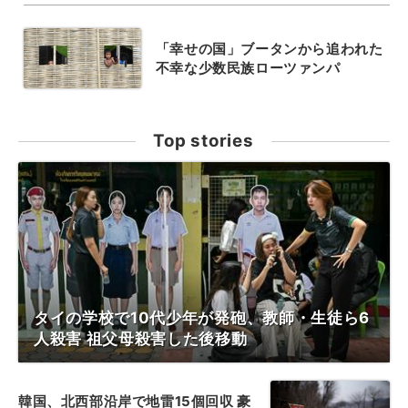
「幸せの国」ブータンから追われた
不幸な少数民族ローツァンパ
Top stories
タイの学校で10代少年が発砲、教師・生徒ら6
人殺害 祖父母殺害した後移動
韓国、北西部沿岸で地雷15個回収 豪