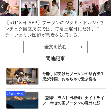
【5月13日 AFP】ブータンのジグミ・ドルジ･ワ
ンチュク国立病院では、毎週土曜日にだけ、ロ
テ・ツェリン医師が患者を執刀する。
全文を読む
>
関連記事
分離手術受けたブータンの結合双生
児が帰国、おもちゃで遊ぶ姿も
【記者コラム】男根像にナイトライ
フ、幸せの国ブータンの意外な顔