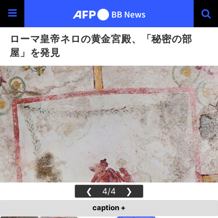
ローマ皇帝ネロの黄金宮殿、「秘密の部
屋」を発見
❮
4/4
❯
caption +