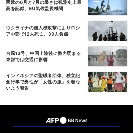
西欧の6月と7月の暑さは観測史上最
高を記録、EU気候監視機関
ウクライナの無人機攻撃によりロシ
ア中部で12人死亡、39人負傷
台風13号、中国上陸後に勢力弱まる
東部では交通に影響
インドネシアの聖職者団体、独立記
念行事で男性が「女性の服」を着な
いよう警告