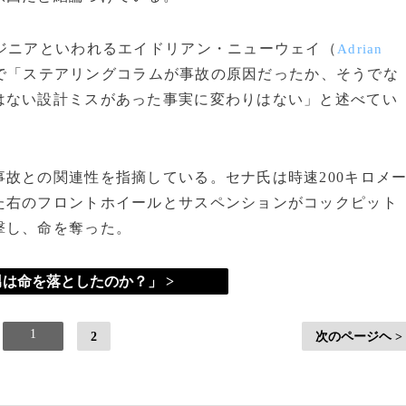
ジニアといわれるエイドリアン・ニューウェイ（
Adrian
中で「ステアリングコラムが事故の原因だったか、そうでな
はない設計ミスがあった事実に変わりはない」と述べてい
故との関連性を指摘している。セナ氏は時速200キロメ
た右のフロントホイールとサスペンションがコックピット
撃し、命を奪った。
は命を落としたのか？」 >
1
2
次のページヘ >