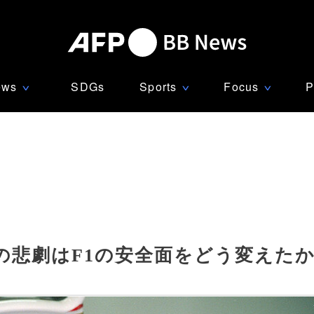
ews
SDGs
Sports
Focus
P
∨
∨
∨
の悲劇はF1の安全面をどう変えた