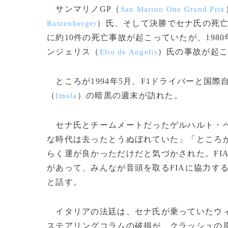
サンマリノGP（
San Marino One Grand Prix
）氏、そして決勝でセナ氏の死亡事
Ratzenberger
に約10件の死亡事故が起こっていたが、198
ンジェリス（
）氏の事故が起こ
Elio de Angelis
ところが1994年5月、F1ドライバーと国際
（
）の暗黒の週末が訪れた。
Imola
セナ氏とチームメートだったゲルハルト・
な時代は去ったとうぬぼれていた」「ところ
らく運が良かっただけだと気づかされた。FI
があって、みんなが音頭を取るFIAに協力す
と話す。
イタリアの法廷は、セナ氏が乗っていたウ
ステアリングコラムの破損が、クラッシュの