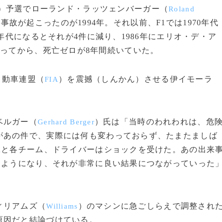
）予選でローランド・ラッツェンバーガー（
Roland
故が起こったのが1994年。それ以前、F1では1970年代
0年代になるとそれが4件に減り、1986年にエリオ・デ・ア
ってから、死亡ゼロが8年間続いていた。
自動車連盟（
）を震撼（しんかん）させる伊イモーラ
FIA
ベルガー（
）氏は「当時のわれわれは、危
Gerhard Berger
があの件で、実際には何も変わっておらず、たまたましば
Aと各チーム、ドライバーはショックを受けた。あの出来
るようになり、それが非常に良い結果につながっていった
ィリアムズ（
）のマシンに急ごしらえで調整され
Williams
原因だと結論づけている。