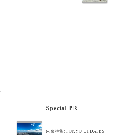
険
事
」
Special PR
た
東京特集:TOKYO UPDATES