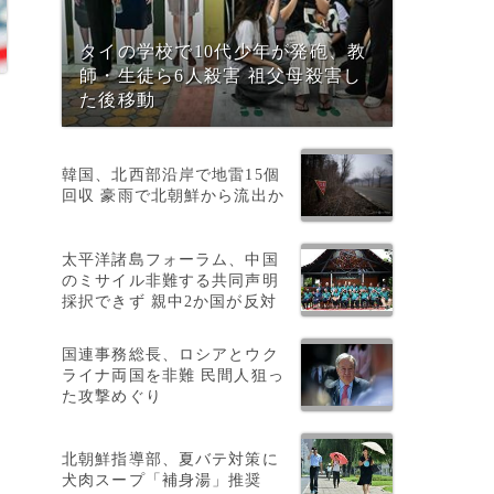
タイの学校で10代少年が発砲、教
師・生徒ら6人殺害 祖父母殺害し
た後移動
韓国、北西部沿岸で地雷15個
回収 豪雨で北朝鮮から流出か
太平洋諸島フォーラム、中国
のミサイル非難する共同声明
採択できず 親中2か国が反対
悲
国連事務総長、ロシアとウク
ライナ両国を非難 民間人狙っ
た攻撃めぐり
北朝鮮指導部、夏バテ対策に
犬肉スープ「補身湯」推奨