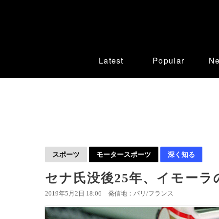
Latest
Popular
N
スポーツ
モータースポーツ
深く知る
セナ氏没後25年、イモーラ
2019年5月2日 18:06
発信地：パリ/フランス