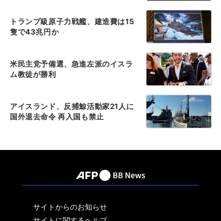
トランプ級原子力戦艦、建造費は15
隻で43兆円か
米民主党予備選、急進左派のイスラ
ム教徒が勝利
アイスランド、反捕鯨活動家21人に
国外退去命令 再入国も禁止
サイトからのお知らせ
サイトに関するヘルプ