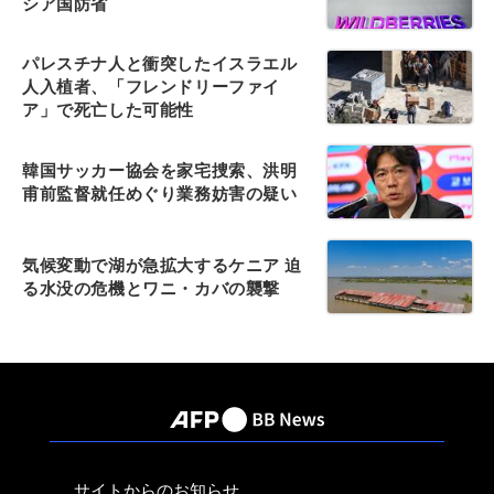
シア国防省
パレスチナ人と衝突したイスラエル
人入植者、「フレンドリーファイ
ア」で死亡した可能性
韓国サッカー協会を家宅捜索、洪明
甫前監督就任めぐり業務妨害の疑い
気候変動で湖が急拡大するケニア 迫
る水没の危機とワニ・カバの襲撃
サイトからのお知らせ