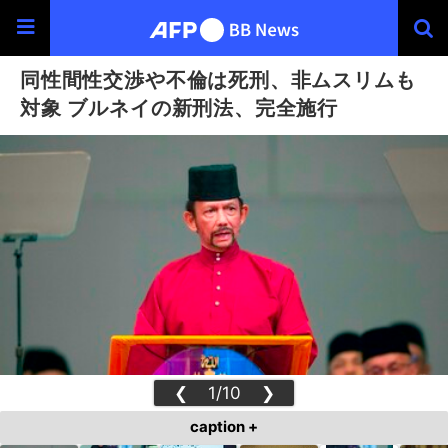
同性間性交渉や不倫は死刑、非ムスリムも
対象 ブルネイの新刑法、完全施行
❮
1/10
❯
caption +