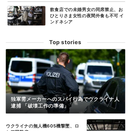
飲食店での未婚男女の同席禁止、お
ひとりさま女性の夜間外食も不可 イ
ンドネシア
Top stories
独軍需メーカーへのスパイ行為でウクライナ人
逮捕 「破壊工作の準備」
ウクライナの無人機605機撃墜、ロ