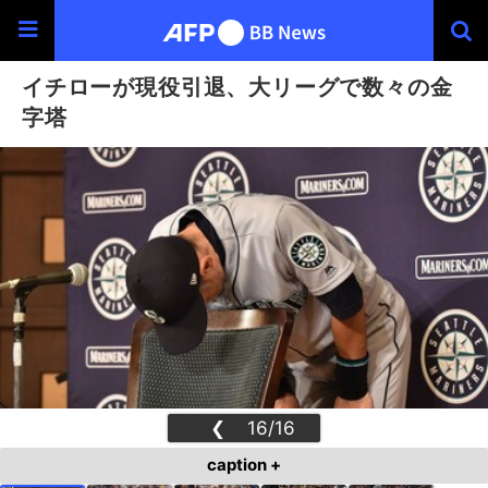
イチローが現役引退、大リーグで数々の金
字塔
❮
16/16
❯
caption +