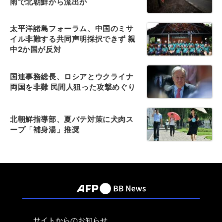
雨で北朝鮮から流出か
太平洋諸島フォーラム、中国のミサ
イル非難する共同声明採択できず 親
中2か国が反対
国連事務総長、ロシアとウクライナ
両国を非難 民間人狙った攻撃めぐり
北朝鮮指導部、夏バテ対策に犬肉ス
ープ「補身湯」推奨
サイトからのお知らせ