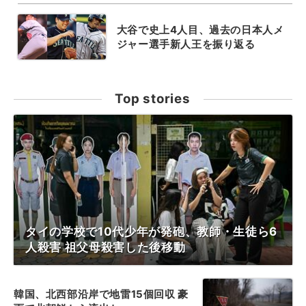
大谷で史上4人目、過去の日本人メ
ジャー選手新人王を振り返る
Top stories
タイの学校で10代少年が発砲、教師・生徒ら6
人殺害 祖父母殺害した後移動
韓国、北西部沿岸で地雷15個回収 豪