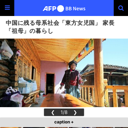
中国に残る母系社会「東方女児国」 家長
「祖母」の暮らし
❮
1/8
❯
caption +