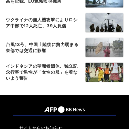
高を記録、EU気候監視機関
ウクライナの無人機攻撃によりロシ
ア中部で12人死亡、39人負傷
台風13号、中国上陸後に勢力弱まる
東部では交通に影響
インドネシアの聖職者団体、独立記
念行事で男性が「女性の服」を着な
いよう警告
サイトからのお知らせ