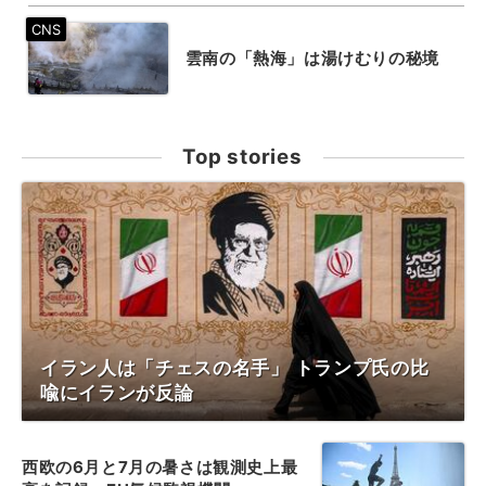
雲南の「熱海」は湯けむりの秘境
Top stories
イラン人は「チェスの名手」 トランプ氏の比
喩にイランが反論
西欧の6月と7月の暑さは観測史上最