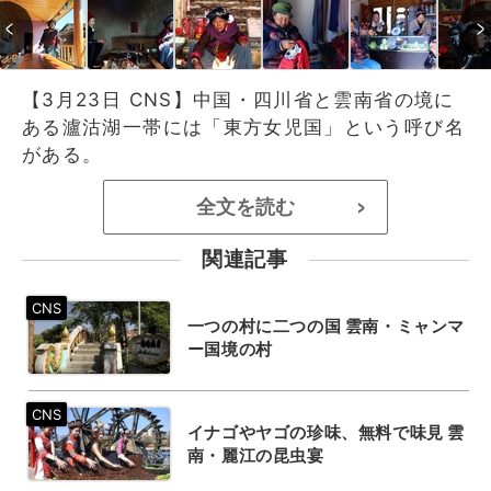
【3月23日 CNS】中国・四川省と雲南省の境に
ある瀘沽湖一帯には「東方女児国」という呼び名
がある。
全文を読む
>
関連記事
一つの村に二つの国 雲南・ミャンマ
ー国境の村
イナゴやヤゴの珍味、無料で味見 雲
南・麗江の昆虫宴